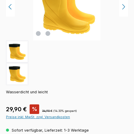
Wasserdicht und leicht
Verkaufspreis:
29,90 €
%
Regulärer Preis:
34,90 €
(14.33% gespart)
Preise inkl. MwSt. zzgl. Versandkosten
Sofort verfügbar, Lieferzeit: 1-3 Werktage