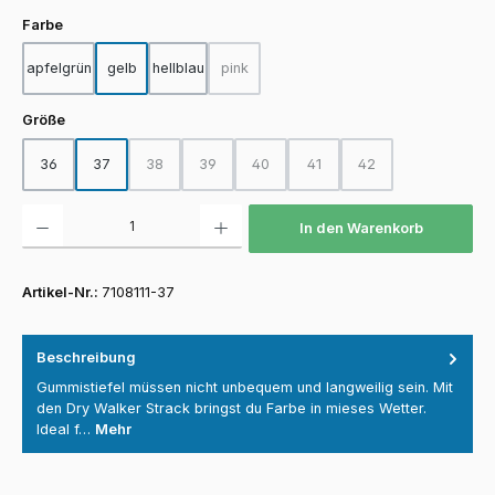
auswählen
Farbe
apfelgrün
gelb
hellblau
pink
(Diese Option ist zurzeit nicht verfügbar.)
auswählen
Größe
36
37
38
39
40
41
42
(Diese Option ist zurzeit nicht verfügbar.)
(Diese Option ist zurzeit nicht verfügbar.)
(Diese Option ist zurzeit nicht verfügba
(Diese Option ist zurzeit nicht
(Diese Option ist zurz
Produkt Anzahl: Gib den gewünschten Wert ein oder benutze die Schaltfläch
In den Warenkorb
Artikel-Nr.:
7108111-37
Beschreibung
Gummistiefel müssen nicht unbequem und langweilig sein. Mit
den Dry Walker Strack bringst du Farbe in mieses Wetter.
Ideal f…
Mehr