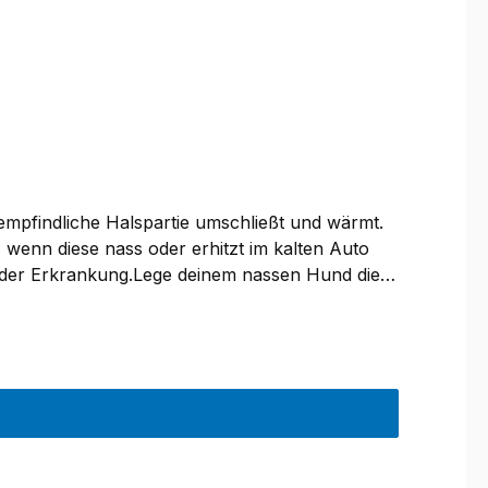
pfindliche Halspartie umschließt und wärmt.
wenn diese nass oder erhitzt im kalten Auto
 der Erkrankung.Lege deinem nassen Hund die
dass der Hund schnell trocknet. Nach etwa 30
 Frottee und dem Fleece verhindert, dass die
e mühelos angepasst werden kann.