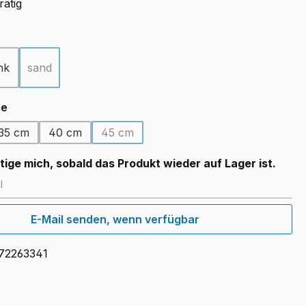
rätig
ählen
nk
sand
(Diese Option ist zurzeit nicht verfügbar.)
auswählen
ge
35 cm
40 cm
45 cm
(Diese Option ist zurzeit nicht verfügbar.)
ige mich, sobald das Produkt wieder auf Lager ist.
E-Mail senden, wenn verfügbar
72263341