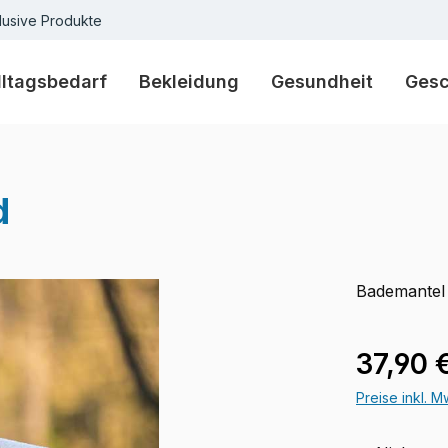
lusive Produkte
lltagsbedarf
Bekleidung
Gesundheit
Ges
d
Bademantel
Regulärer Pr
37,90 
Preise inkl. 