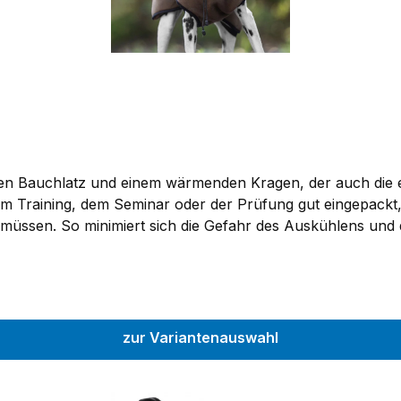
n Bauchlatz und einem wärmenden Kragen, der auch die em
 Training, dem Seminar oder der Prüfung gut eingepackt, 
müssen. So minimiert sich die Gefahr des Auskühlens und
as Wasser vom Hund weg und saugt die Feuchtigkeit auf, so
rmende Fleeceseite auflegen. Eine Membrane zwischen dem
erstellbaren Klipp versehen, so dass die Bachumfangsweit
zur Variantenauswahl