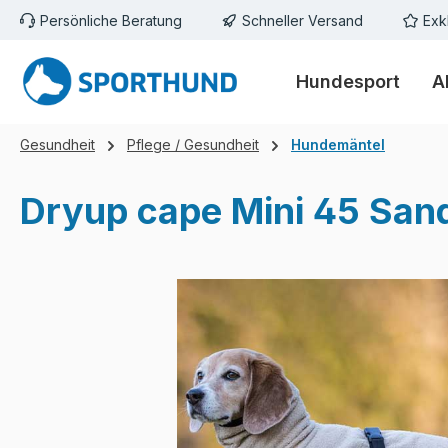
Persönliche Beratung
Schneller Versand
Exk
m Hauptinhalt springen
Zur Suche springen
Zur Hauptnavigation springen
Hundesport
A
Gesundheit
Pflege / Gesundheit
Hundemäntel
Dryup cape Mini 45 San
Bildergalerie überspringen