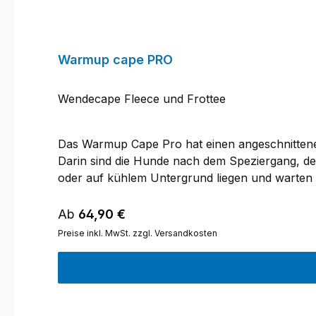
Warmup cape PRO
Wendecape Fleece und Frottee
Das Warmup Cape Pro hat einen angeschnittene
Darin sind die Hunde nach dem Speziergang, dem
oder auf kühlem Untergrund liegen und warten 
Frotteeseite auf. Das Baumwollfrottee leitet d
Minuten kannst du das Cape wenden und die wä
Regulärer Preis:
Ab
64,90 €
Nässe durchschlägt. Der Gürtel ist mit einem v
Preise inkl. MwSt. zzgl. Versandkosten