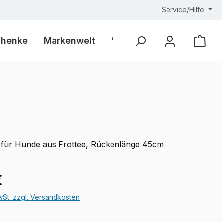
Service/Hilfe
chenke
Markenwelt
% Outlet %
Ware
 für Hunde aus Frottee, Rückenlänge 45cm
eis:
€
MwSt. zzgl. Versandkosten