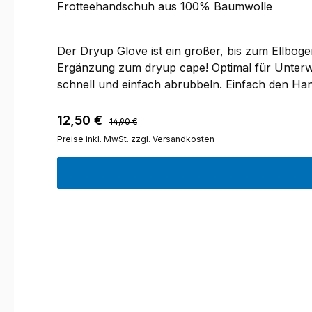
Frotteehandschuh aus 100% Baumwolle
Der Dryup Glove ist ein großer, bis zum Ellbo
Ergänzung zum dryup cape! Optimal für Unterwe
schnell und einfach abrubbeln. Einfach den Ha
abtrocknen.Stoffqualität: 100 % Baumwoll-Frot
Regulärer Preis:
Verkaufspreis:
12,50 €
14,90 €
Preise inkl. MwSt. zzgl. Versandkosten