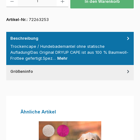
In den Warenkorb
Artikel-Nr.:
72263253
Beschreibung
Trockencape / Hundebademantel ohne statische
Aufladung!Das Original DRYUP CAPE ist aus 100 % Baumwoll-
Frottee gefertigt.Spez…
Mehr
Größeninfo
Produktgalerie überspringen
Ähnliche Artikel