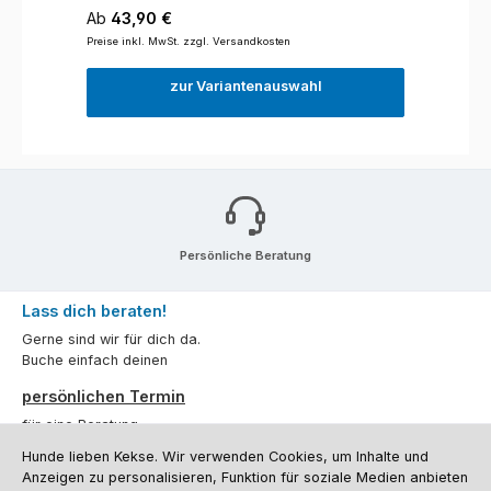
Regulärer Preis:
Ab
43,90 €
Preise inkl. MwSt. zzgl. Versandkosten
zur Variantenauswahl
Persönliche Beratung
Lass dich beraten!
Gerne sind wir für dich da.
Buche einfach deinen
persönlichen Termin
für eine Beratung.
Hunde lieben Kekse. Wir verwenden Cookies, um Inhalte und
Oder über unser
Kontaktformular
.
Anzeigen zu personalisieren, Funktion für soziale Medien anbieten