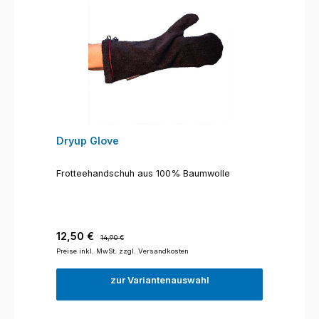
Dryup Glove
Frotteehandschuh aus 100% Baumwolle
Verkaufspreis:
Regulärer Preis:
12,50 €
14,90 €
Preise inkl. MwSt. zzgl. Versandkosten
zur Variantenauswahl