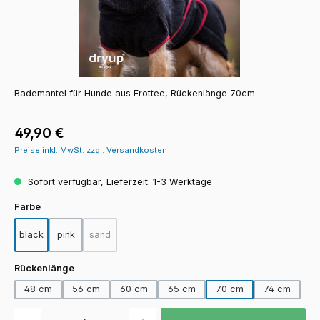
Bademantel für Hunde aus Frottee, Rückenlänge 70cm
Regulärer Preis:
49,90 €
Preise inkl. MwSt. zzgl. Versandkosten
Sofort verfügbar, Lieferzeit: 1-3 Werktage
auswählen
Farbe
black
pink
sand
(Diese Option ist zurzeit nicht verfügbar.)
auswählen
Rückenlänge
48 cm
56 cm
60 cm
65 cm
70 cm
74 cm
Produkt Anzahl: Gib den gewünschten Wert ein oder benutze die Schaltfläch