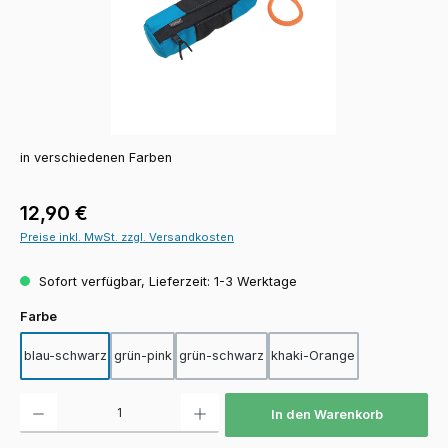
in verschiedenen Farben
Regulärer Preis:
12,90 €
Preise inkl. MwSt. zzgl. Versandkosten
Sofort verfügbar, Lieferzeit: 1-3 Werktage
auswählen
Farbe
blau-schwarz
grün-pink
grün-schwarz
khaki-Orange
Produkt Anzahl: Gib den gewünschten Wert ein oder benutze die Schaltfläch
In den Warenkorb