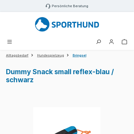
Zum Hauptinhalt springen
Persönliche Beratung
War
Alltagsbedarf
Hundespielzeug
Bringsel
Dummy Snack small reflex-blau /
schwarz
Bildergalerie überspringen