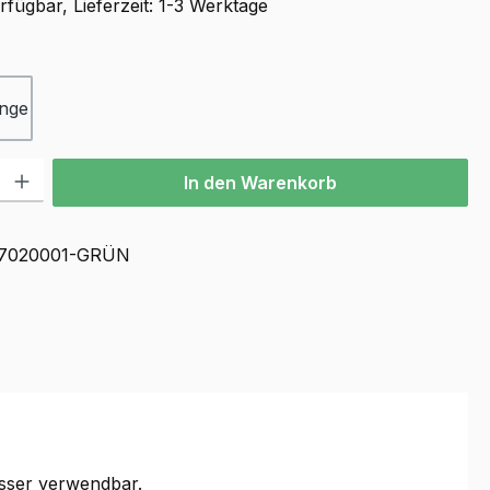
fügbar, Lieferzeit: 1-3 Werktage
ählen
nge
l: Gib den gewünschten Wert ein oder benutze die Schaltflächen u
In den Warenkorb
7020001-GRÜN
sser verwendbar.