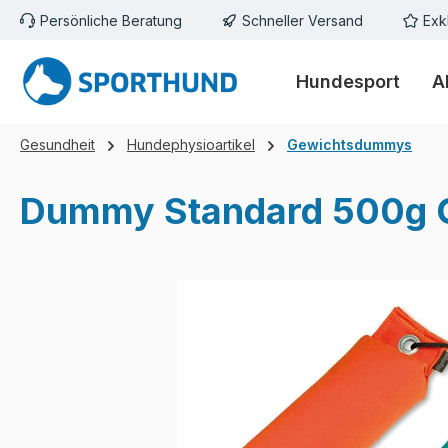
Persönliche Beratung
Schneller Versand
Exk
m Hauptinhalt springen
Zur Suche springen
Zur Hauptnavigation springen
Hundesport
A
Gesundheit
Hundephysioartikel
Gewichtsdummys
Dummy Standard 500g 
Bildergalerie überspringen