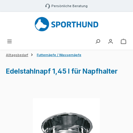
Zum Hauptinhalt springen
Persönliche Beratung
War
Alltagsbedarf
Futternäpfe / Wassernäpfe
Edelstahlnapf 1,45 l für Napfhalter
Bildergalerie überspringen