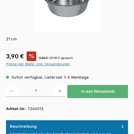
21 cm
Verkaufspreis:
3,90 €
%
Regulärer Preis:
5,50 €
(29.09% gespart)
Preise inkl. MwSt. zzgl. Versandkosten
Sofort verfügbar, Lieferzeit: 1-3 Werktage
Produkt Anzahl: Gib den gewünschten Wert ein oder benutze die Schaltfläch
In den Warenkorb
Artikel-Nr.:
7260013
Beschreibung