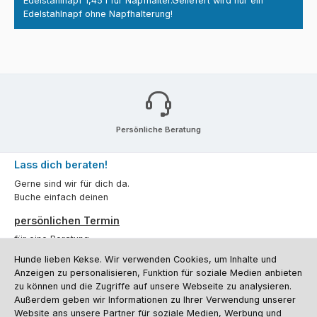
Edelstahlnapf 1,45 l für Napfhalter.Geliefert wird nur ein
Edelstahlnapf ohne Napfhalterung!
Persönliche Beratung
Lass dich beraten!
Gerne sind wir für dich da.
Buche einfach deinen
persönlichen Termin
für eine Beratung.
Hunde lieben Kekse. Wir verwenden Cookies, um Inhalte und
Oder über unser
Kontaktformular
.
Anzeigen zu personalisieren, Funktion für soziale Medien anbieten
zu können und die Zugriffe auf unsere Webseite zu analysieren.
Vertrag widerrufen
Außerdem geben wir Informationen zu Ihrer Verwendung unserer
Website ans unsere Partner für soziale Medien, Werbung und