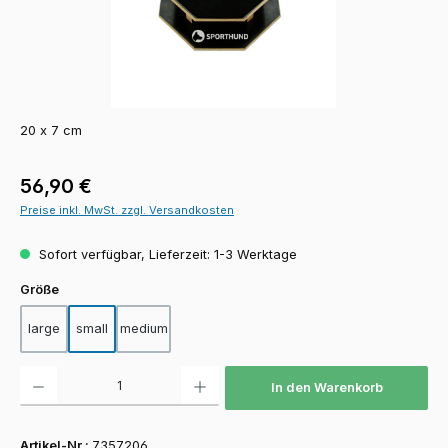
20 x 7 cm
Regulärer Preis:
56,90 €
Preise inkl. MwSt. zzgl. Versandkosten
Sofort verfügbar, Lieferzeit: 1-3 Werktage
auswählen
Größe
large
small
medium
Produkt Anzahl: Gib den gewünschten Wert ein oder benutze die Schaltfläch
In den Warenkorb
Artikel-Nr.:
7357206