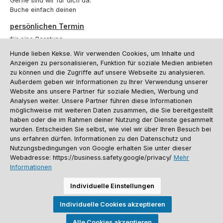
Gerne sind wir für dich da.
Buche einfach deinen
persönlichen Termin
für eine Beratung.
Hunde lieben Kekse. Wir verwenden Cookies, um Inhalte und
Oder über unser
Kontaktformular
.
Anzeigen zu personalisieren, Funktion für soziale Medien anbieten
zu können und die Zugriffe auf unsere Webseite zu analysieren.
Vertrag widerrufen
Außerdem geben wir Informationen zu Ihrer Verwendung unserer
Website ans unsere Partner für soziale Medien, Werbung und
Analysen weiter. Unsere Partner führen diese Informationen
möglichweise mit weiteren Daten zusammen, die Sie bereitgestellt
Kundenservice
haben oder die im Rahmen deiner Nutzung der Dienste gesammelt
Informationen
wurden. Entscheiden Sie selbst, wie viel wir über Ihren Besuch bei
uns erfahren dürfen. Informationen zu den Datenschutz und
Social Media und Kontakt
Nutzungsbedingungen von Google erhalten Sie unter dieser
Webadresse: https://business.safety.google/privacy/
Mehr
Informationen
Versandinformationen
Zahlungsarten
Vereinsrabatt
Kontakt
Batterieentsorgung
Warenrücksendung
Sporthund Katalog
Individuelle Einstellungen
Alle Preise inkl. gesetzl. Mehrwertsteuer zzgl.
Versandkosten
, wenn nicht
Individuelle Cookies akzeptieren
anders angegeben. Preise vor dem Login werden in Euro (DE) angezeigt.
Streichpreise = UVP-Preise. Abbildungen ähnlich. Änderungen
vorbehalten.
Alle Cookies akzeptieren