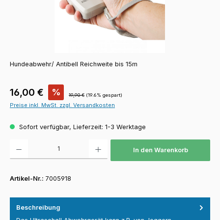
Hundeabwehr/ Antibell Reichweite bis 15m
Verkaufspreis:
16,00 €
%
Regulärer Preis:
19,90 €
(19.6% gespart)
Preise inkl. MwSt. zzgl. Versandkosten
Sofort verfügbar, Lieferzeit: 1-3 Werktage
Produkt Anzahl: Gib den gewünschten Wert ein oder benutze die Schaltfläch
In den Warenkorb
Artikel-Nr.:
7005918
Beschreibung