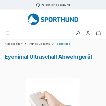
Zum Hauptinhalt springen
Persönliche Beratung
War
Alltagsbedarf
Hunde Gadgets
Sonstiges
Eyenimal Ultraschall Abwehrgerät
Bildergalerie überspringen