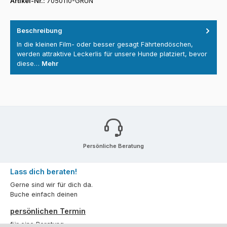
Artikel-Nr.:
7050110-GRÜN
Beschreibung
In die kleinen Film- oder besser gesagt Fährtendöschen,
werden attraktive Leckerlis für unsere Hunde platziert, bevor
diese…
Mehr
Persönliche Beratung
Lass dich beraten!
Gerne sind wir für dich da.
Buche einfach deinen
persönlichen Termin
für eine Beratung.