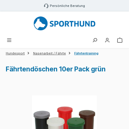
Zum Hauptinhalt springen
Persönliche Beratung
War
Hundesport
Nasenarbeit / Fährte
Fährtentraining
Fährtendöschen 10er Pack grün
Bildergalerie überspringen