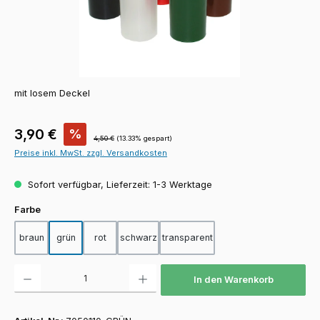
mit losem Deckel
Verkaufspreis:
3,90 €
%
Regulärer Preis:
4,50 €
(13.33% gespart)
Preise inkl. MwSt. zzgl. Versandkosten
Sofort verfügbar, Lieferzeit: 1-3 Werktage
auswählen
Farbe
braun
grün
rot
schwarz
transparent
Produkt Anzahl: Gib den gewünschten Wert ein oder benutze die Schaltfläch
In den Warenkorb