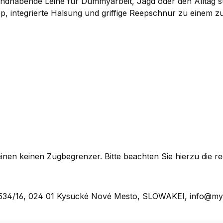
andhabende Leine für Dummyarbeit, Jagd oder den Alltag su
op, integrierte Halsung und griffige Reepschnur zu einem zu
inen keinen Zugbegrenzer. Bitte beachten Sie hierzu die re
rť 534/16, 024 01 Kysucké Nové Mesto, SLOWAKEI, info@m