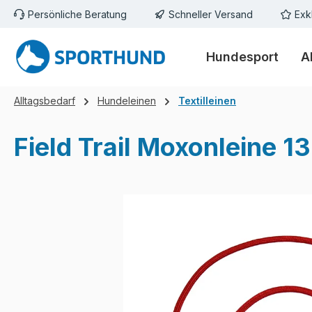
Persönliche Beratung
Schneller Versand
Exk
m Hauptinhalt springen
Zur Suche springen
Zur Hauptnavigation springen
Hundesport
A
Alltagsbedarf
Hundeleinen
Textilleinen
Field Trail Moxonleine 1
Bildergalerie überspringen