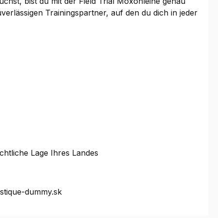
chst, bist du mit der Field Trial Moxonleine genau
verlässigen Trainingspartner, auf den du dich in jeder
chtliche Lage Ihres Landes
ystique-dummy.sk