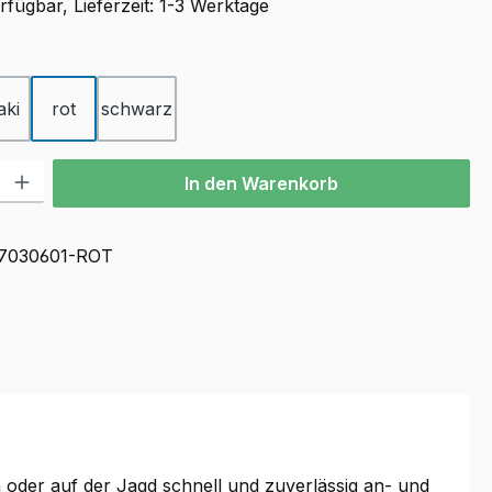
fügbar, Lieferzeit: 1-3 Werktage
ählen
aki
rot
schwarz
l: Gib den gewünschten Wert ein oder benutze die Schaltflächen u
In den Warenkorb
7030601-ROT
n oder auf der Jagd schnell und zuverlässig an- und