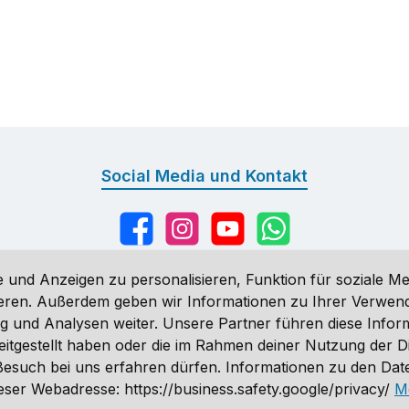
Social Media und Kontakt
Facebook
Instagram
YouTube
WhatsApp
 und Anzeigen zu personalisieren, Funktion für soziale Me
sieren. Außerdem geben wir Informationen zu Ihrer Verwe
g und Analysen weiter. Unsere Partner führen diese Infor
n
, wenn nicht anders angegeben. Preise vor dem Login werden in Eu
eitgestellt haben oder die im Rahmen deiner Nutzung der 
ähnlich. Änderungen vorbehalten.
n Besuch bei uns erfahren dürfen. Informationen zu den Da
 2026 Sporthund - Alle Rechte vorbehalten. Theme by
ThemeWare
ser Webadresse: https://business.safety.google/privacy/
M