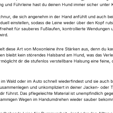
g und Führleine hast du deinen Hund immer sicher unter Ko
chnur, die sich angenehm in der Hand anfühlt und auch bei
viduell einstellen, sodass die Leine weder über den Kopf ru
reiheit für sauberes Fußlaufen, kontrollierte Wendungen 
ird.
 spielt diese Art von Moxonleine ihre Stärken aus, denn du
en bleibt kein störendes Halsband am Hund, was das Verl
rmöglicht dir die stufenlos verstellbare Halsung eine feine
 im Wald oder im Auto schnell wiederfindest und sie auch be
n zusammenlegen und unkompliziert in deiner Jacken- oder 
ir führst. Das pflegeleichte Material ist unempfindlich ge
chlammigen Wegen im Handumdrehen wieder sauber bekomm