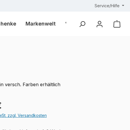
Service/Hilfe
chenke
Markenwelt
% Outlet %
Ware
in versch. Farben erhältlich
eis:
€
MwSt. zzgl. Versandkosten