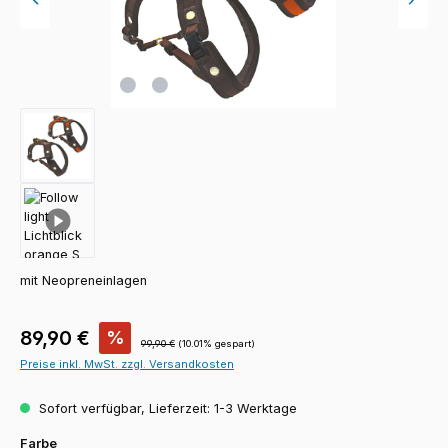
mit Neopreneinlagen
Verkaufspreis:
89,90 €
%
Regulärer Preis:
99,90 €
(10.01% gespart)
Preise inkl. MwSt. zzgl. Versandkosten
Sofort verfügbar, Lieferzeit: 1-3 Werktage
auswählen
Farbe