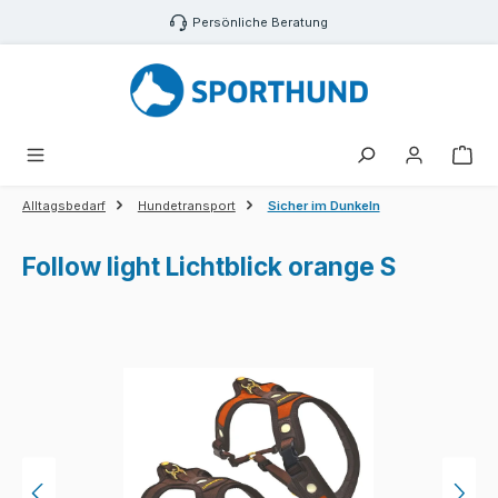
Zum Hauptinhalt springen
Persönliche Beratung
War
Alltagsbedarf
Hundetransport
Sicher im Dunkeln
Follow light Lichtblick orange S
Bildergalerie überspringen