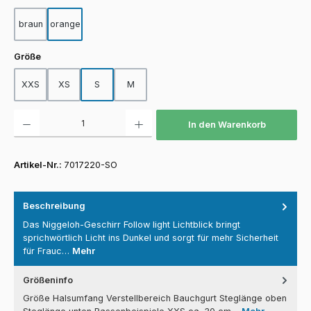
braun
orange
auswählen
Größe
XXS
XS
S
M
Produkt Anzahl: Gib den gewünschten Wert ein oder benutze die Schaltfläch
In den Warenkorb
Artikel-Nr.:
7017220-SO
Beschreibung
Das Niggeloh-Geschirr Follow light Lichtblick bringt
sprichwörtlich Licht ins Dunkel und sorgt für mehr Sicherheit
für Frauc…
Mehr
Größeninfo
Größe Halsumfang Verstellbereich Bauchgurt Steglänge oben