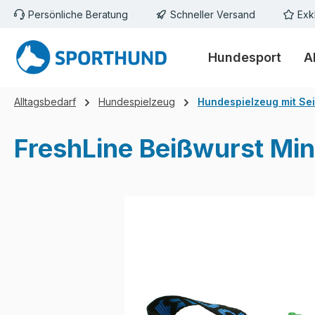
Persönliche Beratung
Schneller Versand
Exk
m Hauptinhalt springen
Zur Suche springen
Zur Hauptnavigation springen
Hundesport
A
Alltagsbedarf
Hundespielzeug
Hundespielzeug mit Sei
FreshLine Beißwurst Min
Bildergalerie überspringen