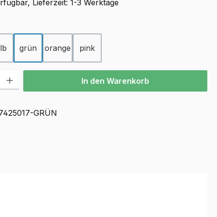
fügbar, Lieferzeit: 1-3 Werktage
ählen
lb
grün
orange
pink
l: Gib den gewünschten Wert ein oder benutze die Schaltflächen u
In den Warenkorb
7425017-GRÜN