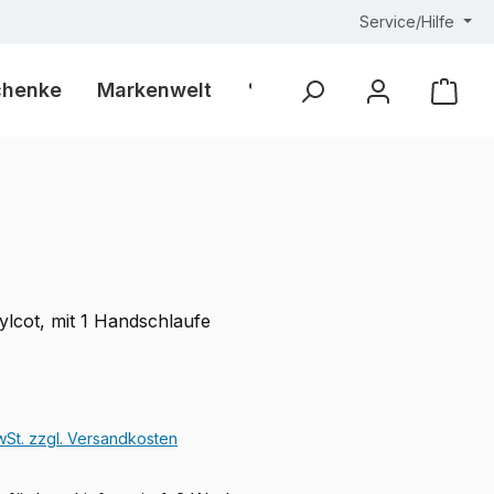
Service/Hilfe
chenke
Markenwelt
% Outlet %
Ware
ylcot, mit 1 Handschlaufe
eis:
MwSt. zzgl. Versandkosten