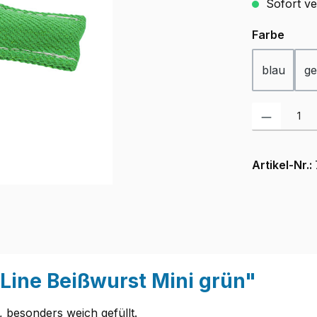
Sofort ver
ausw
Farbe
blau
ge
Produkt Anzah
Artikel-Nr.:
Line Beißwurst Mini grün"
 besonders weich gefüllt.