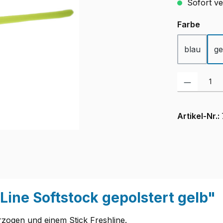
Sofort ver
ausw
Farbe
blau
ge
Produkt Anzah
Artikel-Nr.:
ine Softstock gepolstert gelb"
rzogen und einem Stick Freshline.