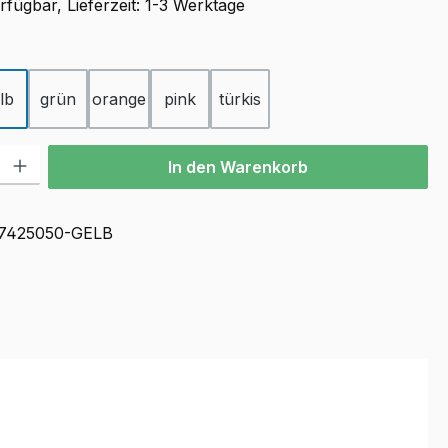
fügbar, Lieferzeit: 1-3 Werktage
ählen
lb
grün
orange
pink
türkis
l: Gib den gewünschten Wert ein oder benutze die Schaltflächen u
In den Warenkorb
7425050-GELB