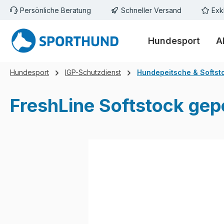
Persönliche Beratung
Schneller Versand
Exk
m Hauptinhalt springen
Zur Suche springen
Zur Hauptnavigation springen
Hundesport
A
Hundesport
IGP-Schutzdienst
Hundepeitsche & Softst
FreshLine Softstock gepo
Bildergalerie überspringen