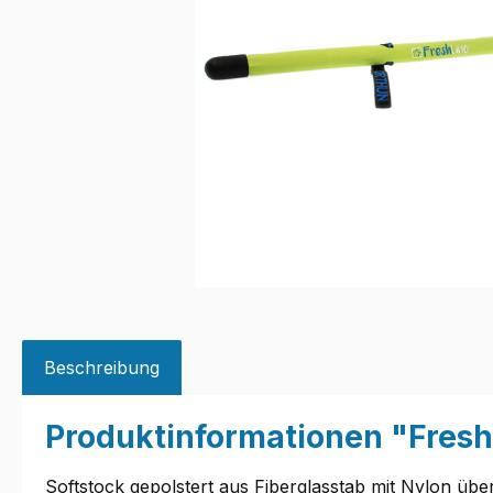
Beschreibung
Produktinformationen "FreshL
Softstock gepolstert aus Fiberglasstab mit Nylon übe