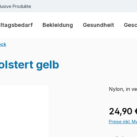
lusive Produkte
lltagsbedarf
Bekleidung
Gesundheit
Ges
ock
lstert gelb
Nylon, in v
Regulärer Pr
24,90 
Preise inkl. 