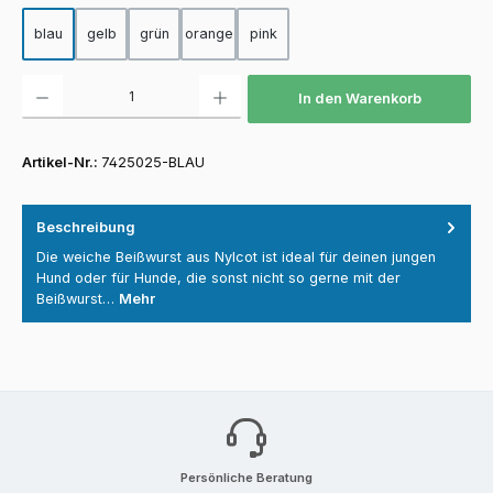
blau
gelb
grün
orange
pink
Produkt Anzahl: Gib den gewünschten Wert ein oder benutze die Schaltfläch
In den Warenkorb
Artikel-Nr.:
7425025-BLAU
Beschreibung
Die weiche Beißwurst aus Nylcot ist ideal für deinen jungen
Hund oder für Hunde, die sonst nicht so gerne mit der
Beißwurst…
Mehr
Persönliche Beratung