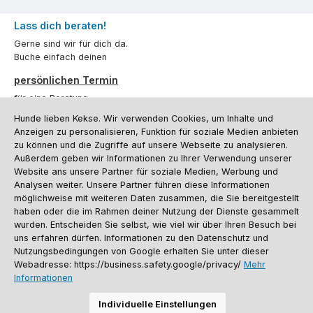
Lass dich beraten!
Gerne sind wir für dich da.
Buche einfach deinen
persönlichen Termin
für eine Beratung.
Hunde lieben Kekse. Wir verwenden Cookies, um Inhalte und
Oder über unser
Kontaktformular
.
Anzeigen zu personalisieren, Funktion für soziale Medien anbieten
zu können und die Zugriffe auf unsere Webseite zu analysieren.
Vertrag widerrufen
Außerdem geben wir Informationen zu Ihrer Verwendung unserer
Website ans unsere Partner für soziale Medien, Werbung und
Analysen weiter. Unsere Partner führen diese Informationen
möglichweise mit weiteren Daten zusammen, die Sie bereitgestellt
Kundenservice
haben oder die im Rahmen deiner Nutzung der Dienste gesammelt
Informationen
wurden. Entscheiden Sie selbst, wie viel wir über Ihren Besuch bei
uns erfahren dürfen. Informationen zu den Datenschutz und
Social Media und Kontakt
Nutzungsbedingungen von Google erhalten Sie unter dieser
Webadresse: https://business.safety.google/privacy/
Mehr
Informationen
Versandinformationen
Zahlungsarten
Vereinsrabatt
Kontakt
Batterieentsorgung
Warenrücksendung
Sporthund Katalog
Individuelle Einstellungen