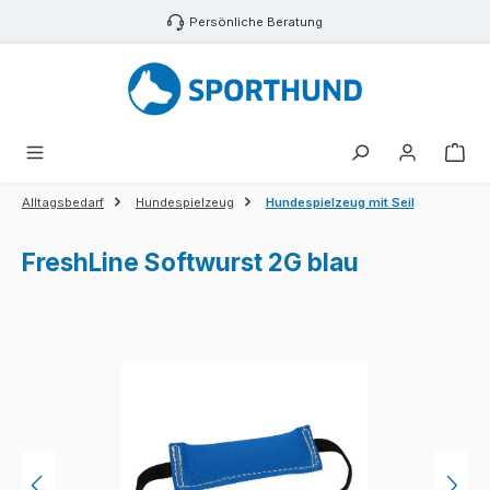
Zum Hauptinhalt springen
Persönliche Beratung
War
Alltagsbedarf
Hundespielzeug
Hundespielzeug mit Seil
FreshLine Softwurst 2G blau
Bildergalerie überspringen