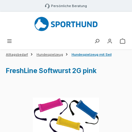
Zum Hauptinhalt springen
Persönliche Beratung
War
Alltagsbedarf
Hundespielzeug
Hundespielzeug mit Seil
FreshLine Softwurst 2G pink
Bildergalerie überspringen