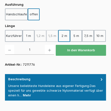
auswählen
Ausführung
Handschlaufe
offen
auswählen
Länge
Kurzführer
1 m
1,2 m
1,5 m
2 m
5 m
7,5 m
10 m
(Diese Option ist zurzeit nicht verfügbar.)
(Diese Option ist zurzeit nicht verfügbar.)
Produkt Anzahl: Gib den gewünschten Wert ein oder benutze die Schaltfläch
In den Warenkorb
Artikel-Nr.:
7211776
Beschreibung
Unsere beliebteste Hundeleine aus eigener Fertigung.Das
speziell für uns gewebte schwarze Nylonmaterial verfügt über
einen h…
Mehr