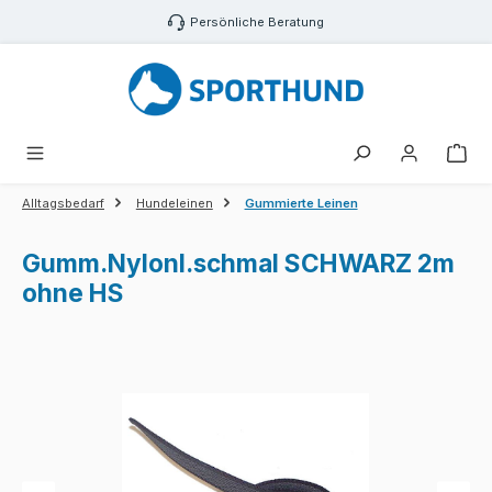
Zum Hauptinhalt springen
Persönliche Beratung
War
Alltagsbedarf
Hundeleinen
Gummierte Leinen
Gumm.Nylonl.schmal SCHWARZ 2m
ohne HS
Bildergalerie überspringen