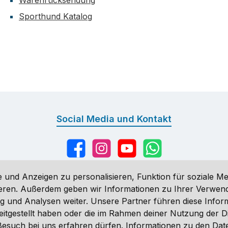
Warenrücksendung
Sporthund Katalog
Social Media und Kontakt
Facebook
Instagram
YouTube
WhatsApp
 und Anzeigen zu personalisieren, Funktion für soziale Me
sieren. Außerdem geben wir Informationen zu Ihrer Verwe
g und Analysen weiter. Unsere Partner führen diese Infor
n
, wenn nicht anders angegeben. Preise vor dem Login werden in Eu
eitgestellt haben oder die im Rahmen deiner Nutzung der 
ähnlich. Änderungen vorbehalten.
n Besuch bei uns erfahren dürfen. Informationen zu den Da