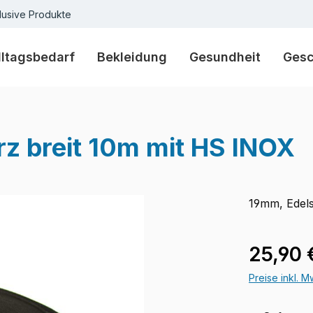
lusive Produkte
lltagsbedarf
Bekleidung
Gesundheit
Ges
z breit 10m mit HS INOX
19mm, Edels
Regulärer Pr
25,90 
Preise inkl. 