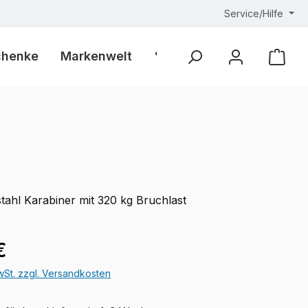
Service/Hilfe
chenke
Markenwelt
% Outlet %
Ware
tahl Karabiner mit 320 kg Bruchlast
eis:
€
MwSt. zzgl. Versandkosten