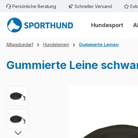
Persönliche Beratung
Schneller Versand
Exk
m Hauptinhalt springen
Zur Suche springen
Zur Hauptnavigation springen
Hundesport
A
Alltagsbedarf
Hundeleinen
Gummierte Leinen
Gummierte Leine schwar
Bildergalerie überspringen