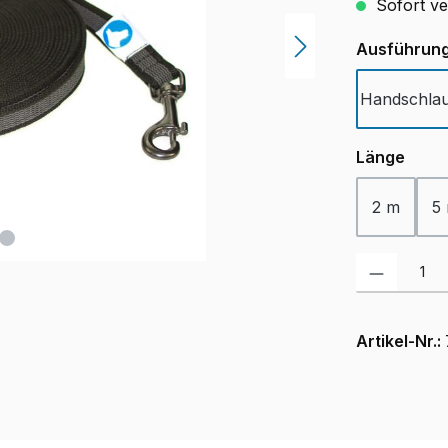
Sofort ver
Ausführun
Handschla
ausw
Länge
2 m
5
Produkt Anzah
Artikel-Nr.: