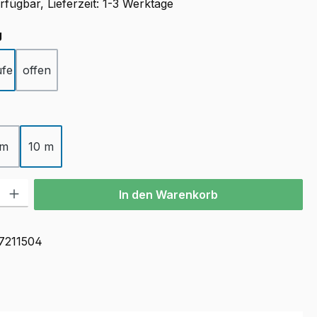
fügbar, Lieferzeit: 1-3 Werktage
auswählen
g
ufe
offen
ählen
 m
10 m
l: Gib den gewünschten Wert ein oder benutze die Schaltflächen u
In den Warenkorb
7211504