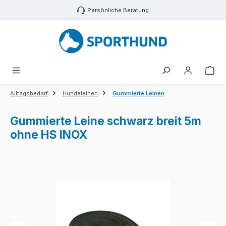
Zum Hauptinhalt springen
Persönliche Beratung
War
Alltagsbedarf
Hundeleinen
Gummierte Leinen
Gummierte Leine schwarz breit 5m
ohne HS INOX
Bildergalerie überspringen