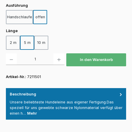
auswählen
Ausführung
Handschlaufe
offen
auswählen
Länge
2 m
5 m
10 m
Produkt Anzahl: Gib den gewünschten Wert ein oder benutze die Schaltfläch
In den Warenkorb
Artikel-Nr.:
7211501
Beschreibung
Unsere beliebteste Hundeleine aus eigener Fertigung.Das
speziell für uns gewebte schwarze Nylonmaterial verfügt über
einen h…
Mehr