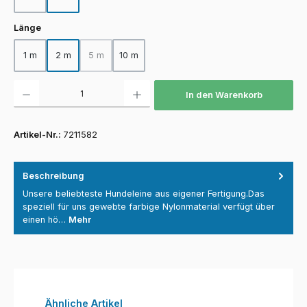
auswählen
Länge
1 m
2 m
5 m
10 m
(Diese Option ist zurzeit nicht verfügbar.)
Produkt Anzahl: Gib den gewünschten Wert ein oder benutze die Schaltfläch
In den Warenkorb
Artikel-Nr.:
7211582
Beschreibung
Unsere beliebteste Hundeleine aus eigener Fertigung.Das
speziell für uns gewebte farbige Nylonmaterial verfügt über
einen hö…
Mehr
Produktgalerie überspringen
Ähnliche Artikel