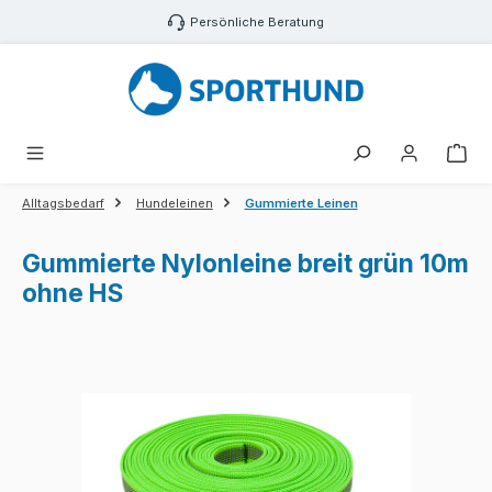
Zum Hauptinhalt springen
Persönliche Beratung
War
Alltagsbedarf
Hundeleinen
Gummierte Leinen
Gummierte Nylonleine breit grün 10m
ohne HS
Bildergalerie überspringen