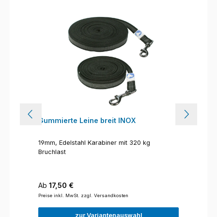
Gummierte Leine breit INOX
19mm, Edelstahl Karabiner mit 320 kg
Bruchlast
Regulärer Preis:
Ab
17,50 €
Preise inkl. MwSt. zzgl. Versandkosten
zur Variantenauswahl