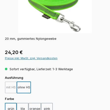
20 mm, gummiertes Nylongewebe
Regulärer Preis:
24,20 €
Preise inkl. MwSt. zzgl. Versandkosten
Sofort verfügbar, Lieferzeit: 1-3 Werktage
auswählen
Ausführung
mit HS
ohne HS
(Diese Option ist zurzeit nicht verfügbar.)
auswählen
Farbe
grün
lila
orange
pink