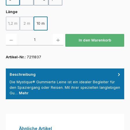
auswählen
Länge
1,2 m
2 m
10 m
(Diese Option ist zurzeit nicht verfügbar.)
(Diese Option ist zurzeit nicht verfügbar.)
Produkt Anzahl: Gib den gewünschten Wert ein oder benutze die Schaltfläch
In den Warenkorb
Artikel-Nr.:
7211837
Beschreibung
Die Mystique® Gummierte Leine ist ein idealer Begleiter für
den Spaziergang oder Reisen. Mit ihrer speziellen langlebigen
Gu…
Mehr
Produktgalerie überspringen
Ähnliche Artikel