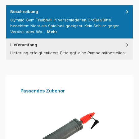
Beschreibung
Gymnic Gym Treibball in verschiedenen Größen.Bitte
beachten: Nicht als Spielball geeignet. Kein Schutz gegen
Verbiss oder Wo…
Mehr
Lieferumfang
Lieferung erfolgt entleert. Bitte ggf. eine Pumpe mitbestellen.
Produktgalerie überspringen
Passendes Zubehör