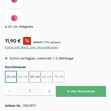
ø 30 cm, Magenta
Verkaufspreis:
11,90 €
%
Regulärer Preis:
12,90 €
(7.75% gespart)
Preise inkl. MwSt. zzgl. Versandkosten
Sofort verfügbar, Lieferzeit: 1-3 Werktage
auswählen
Durchmesser
30 cm
45 cm
55 cm
65 cm
75 cm
(Diese Option ist zurzeit nicht verfügbar.)
(Diese Option ist zurzeit nicht verfügbar.)
(Diese Option ist zurzeit nicht verfügba
Produkt Anzahl: Gib den gewünschten Wert ein oder benutze die Schaltfläch
In den Warenkorb
Artikel-Nr.:
7853971