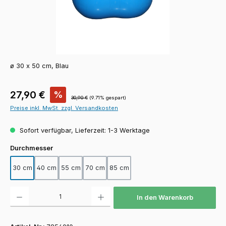
ø 30 x 50 cm, Blau
Verkaufspreis:
27,90 €
%
Regulärer Preis:
30,90 €
(9.71% gespart)
Preise inkl. MwSt. zzgl. Versandkosten
Sofort verfügbar, Lieferzeit: 1-3 Werktage
auswählen
Durchmesser
30 cm
40 cm
55 cm
70 cm
85 cm
Produkt Anzahl: Gib den gewünschten Wert ein oder benutze die Schaltfläch
In den Warenkorb