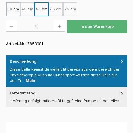
30 cm
45 cm
55 cm
65 cm
75 cm
(Diese Option ist zurzeit nicht verfügbar.)
(Diese Option ist zurzeit nicht verfügbar.)
(Diese Option ist zurzeit nicht verfügba
Produkt Anzahl: Gib den gewünschten Wert ein oder benutze die Schaltfläch
In den Warenkorb
Artikel-Nr.:
7853981
Beschreibung
Diese Bälle kennst du vielleicht bereits aus dem Bereich der
Physiotherapie.Auch im Hundesport werden diese Bälle für
den Tr…
Mehr
Lieferumfang
Lieferung erfolgt entleert. Bitte ggf. eine Pumpe mitbestellen.