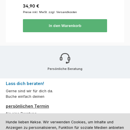
Regulärer Preis:
34,90 €
Preise inkl. MwSt. zzgl. Versandkosten
In den Warenkorb
Persönliche Beratung
Lass dich beraten!
Gerne sind wir für dich da.
Buche einfach deinen
persönlichen Termin
für eine Beratung.
Hunde lieben Kekse. Wir verwenden Cookies, um Inhalte und
Oder über unser
Kontaktformular
.
Anzeigen zu personalisieren, Funktion für soziale Medien anbieten