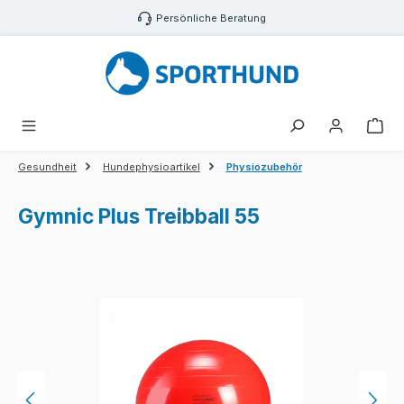
Zum Hauptinhalt springen
Persönliche Beratung
War
Gesundheit
Hundephysioartikel
Physiozubehör
Gymnic Plus Treibball 55
Bildergalerie überspringen