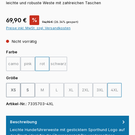
leichte und robuste Weste mit zahlreichen Taschen
Verkaufspreis:
69,90 €
%
Regulärer Preis:
94,90 €
(26.34% gespart)
Preise inkl. MwSt. zzgl. Versandkosten
Nicht vorrätig
auswählen
Farbe
camo
pink
rot
schwarz
(Diese Option ist zurzeit nicht verfügbar.)
(Diese Option ist zurzeit nicht verfügbar.)
(Diese Option ist zurzeit nicht verfügbar.)
(Diese Option ist zurzeit nicht verfügbar.)
auswählen
Größe
XS
S
M
L
XL
2XL
3XL
4XL
(Diese Option ist zurzeit nicht verfügbar.)
(Diese Option ist zurzeit nicht verfügbar.)
(Diese Option ist zurzeit nicht verfügba
(Diese Option ist zurzeit nicht
(Diese Option ist zurz
(Diese Option
Artikel-Nr.:
7335703-4XL
Beschreibung
Leichte Hundeführerweste mit gesticktem Sporthund Logo auf