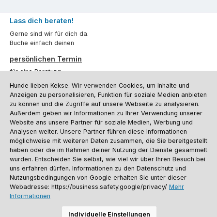
Lass dich beraten!
Gerne sind wir für dich da.
Buche einfach deinen
persönlichen Termin
für eine Beratung.
Hunde lieben Kekse. Wir verwenden Cookies, um Inhalte und
Oder über unser
Kontaktformular
.
Anzeigen zu personalisieren, Funktion für soziale Medien anbieten
zu können und die Zugriffe auf unsere Webseite zu analysieren.
Vertrag widerrufen
Außerdem geben wir Informationen zu Ihrer Verwendung unserer
Website ans unsere Partner für soziale Medien, Werbung und
Analysen weiter. Unsere Partner führen diese Informationen
möglichweise mit weiteren Daten zusammen, die Sie bereitgestellt
Kundenservice
haben oder die im Rahmen deiner Nutzung der Dienste gesammelt
Informationen
wurden. Entscheiden Sie selbst, wie viel wir über Ihren Besuch bei
uns erfahren dürfen. Informationen zu den Datenschutz und
Social Media und Kontakt
Nutzungsbedingungen von Google erhalten Sie unter dieser
Webadresse: https://business.safety.google/privacy/
Mehr
Informationen
Versandinformationen
Zahlungsarten
Vereinsrabatt
Kontakt
Batterieentsorgung
Warenrücksendung
Sporthund Katalog
Individuelle Einstellungen