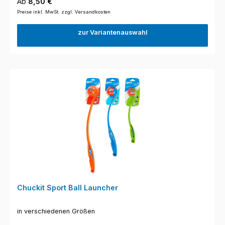
Regulärer Preis:
Ab
8,50 €
Preise inkl. MwSt. zzgl. Versandkosten
zur Variantenauswahl
Chuckit Sport Ball Launcher
in verschiedenen Größen