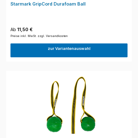
Starmark GripCord Durafoam Ball
Regulärer Preis:
Ab
11,50 €
Preise inkl. MwSt. zzgl. Versandkosten
zur Variantenauswahl