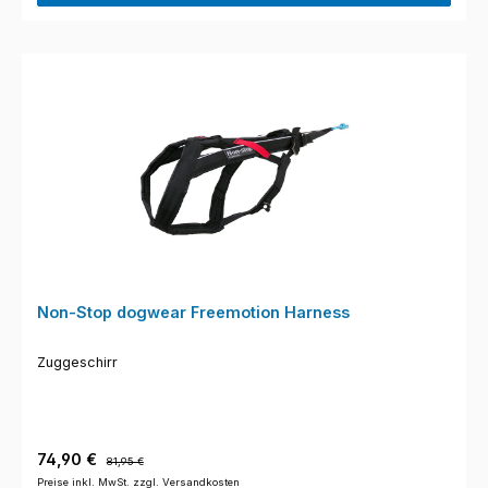
Non-Stop dogwear Freemotion Harness
Zuggeschirr
Verkaufspreis:
Regulärer Preis:
74,90 €
81,95 €
Preise inkl. MwSt. zzgl. Versandkosten