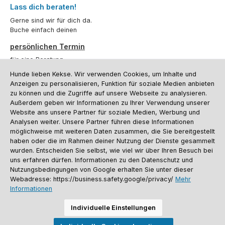
Lass dich beraten!
Gerne sind wir für dich da.
Buche einfach deinen
persönlichen Termin
für eine Beratung.
Hunde lieben Kekse. Wir verwenden Cookies, um Inhalte und
Oder über unser
Kontaktformular
.
Anzeigen zu personalisieren, Funktion für soziale Medien anbieten
zu können und die Zugriffe auf unsere Webseite zu analysieren.
Vertrag widerrufen
Außerdem geben wir Informationen zu Ihrer Verwendung unserer
Website ans unsere Partner für soziale Medien, Werbung und
Analysen weiter. Unsere Partner führen diese Informationen
möglichweise mit weiteren Daten zusammen, die Sie bereitgestellt
Kundenservice
haben oder die im Rahmen deiner Nutzung der Dienste gesammelt
Informationen
wurden. Entscheiden Sie selbst, wie viel wir über Ihren Besuch bei
uns erfahren dürfen. Informationen zu den Datenschutz und
Social Media und Kontakt
Nutzungsbedingungen von Google erhalten Sie unter dieser
Webadresse: https://business.safety.google/privacy/
Mehr
Informationen
Versandinformationen
Zahlungsarten
Vereinsrabatt
Kontakt
Batterieentsorgung
Warenrücksendung
Sporthund Katalog
Individuelle Einstellungen
Alle Preise inkl. gesetzl. Mehrwertsteuer zzgl.
Versandkosten
, wenn nicht