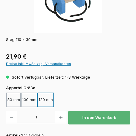
Steg 110 x 30mm
Regulärer Preis:
21,90 €
Preise inkl. MwSt. zzgl. Versandkosten
Sofort verfügbar, Lieferzeit: 1-3 Werktage
auswählen
Apportel Größe
80 mm
100 mm
120 mm
Produkt Anzahl: Gib den gewünschten Wert ein oder benutze die Schaltfläch
In den Warenkorb
Artikel-Nr.:
7261604