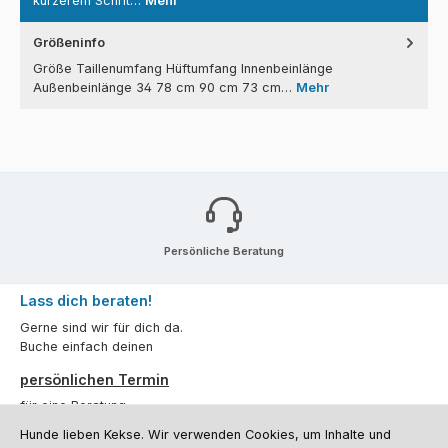
kürzerem Schrit…
Mehr
Größeninfo
Größe Taillenumfang Hüftumfang Innenbeinlänge
Außenbeinlänge 34 78 cm 90 cm 73 cm…
Mehr
Persönliche Beratung
Lass dich beraten!
Gerne sind wir für dich da.
Buche einfach deinen
persönlichen Termin
für eine Beratung.
Hunde lieben Kekse. Wir verwenden Cookies, um Inhalte und
Oder über unser
Kontaktformular
.