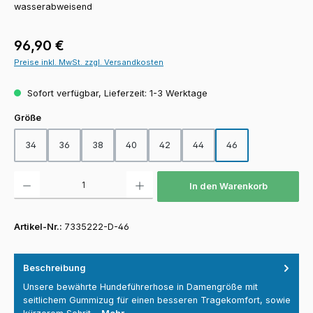
wasserabweisend
Regulärer Preis:
96,90 €
Preise inkl. MwSt. zzgl. Versandkosten
Sofort verfügbar, Lieferzeit: 1-3 Werktage
auswählen
Größe
34
36
38
40
42
44
46
Produkt Anzahl: Gib den gewünschten Wert ein oder benutze die Schaltfläch
In den Warenkorb
Artikel-Nr.:
7335222-D-46
Beschreibung
Unsere bewährte Hundeführerhose in Damengröße mit
seitlichem Gummizug für einen besseren Tragekomfort, sowie