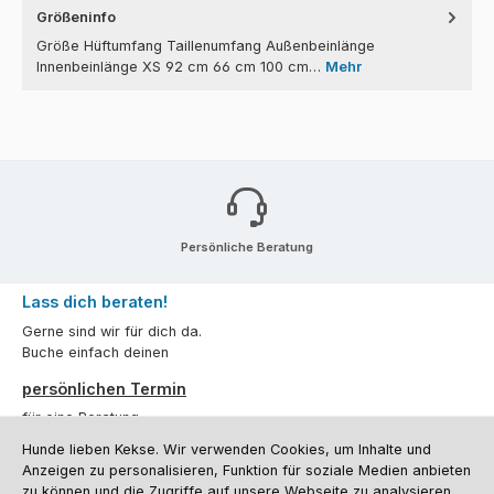
Größeninfo
Größe Hüftumfang Taillenumfang Außenbeinlänge
Innenbeinlänge XS 92 cm 66 cm 100 cm…
Mehr
Persönliche Beratung
Lass dich beraten!
Gerne sind wir für dich da.
Buche einfach deinen
persönlichen Termin
für eine Beratung.
Hunde lieben Kekse. Wir verwenden Cookies, um Inhalte und
Oder über unser
Kontaktformular
.
Anzeigen zu personalisieren, Funktion für soziale Medien anbieten
zu können und die Zugriffe auf unsere Webseite zu analysieren.