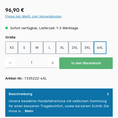
Regulärer Preis:
96,90 €
Preise inkl. MwSt. zzgl. Versandkosten
Sofort verfügbar, Lieferzeit: 1-3 Werktage
auswählen
Größe
XS
S
M
L
XL
2XL
3XL
4XL
Produkt Anzahl: Gib den gewünschten Wert ein oder benutze die Schaltfläch
In den Warenkorb
Artikel-Nr.:
7335222-4XL
Beschreibung
Unsere bewährte Hundeführerhose mit seitlichem Gummizug
für einen besseren Tragekomfort, sowie kürzerem Schritt. Die
Hose is…
Mehr