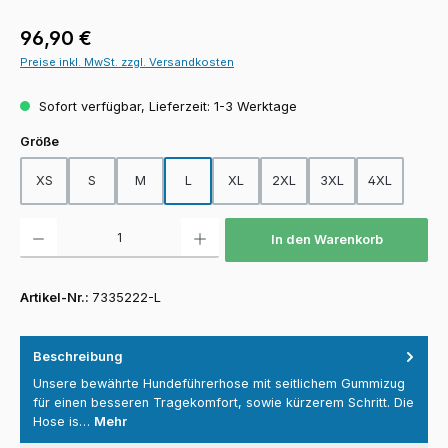
Regulärer Preis:
96,90 €
Preise inkl. MwSt. zzgl. Versandkosten
Sofort verfügbar, Lieferzeit: 1-3 Werktage
auswählen
Größe
XS
S
M
L
XL
2XL
3XL
4XL
Produkt Anzahl: Gib den gewünschten Wert ein oder benutze die Schaltfläch
In den Warenkorb
Artikel-Nr.:
7335222-L
Beschreibung
Unsere bewährte Hundeführerhose mit seitlichem Gummizug
für einen besseren Tragekomfort, sowie kürzerem Schritt. Die
Hose is…
Mehr