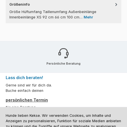
Größeninfo
Größe Hüftumfang Taillenumfang Außenbeinlänge
Innenbeinlänge XS 92 cm 66 cm 100 cm…
Mehr
Persönliche Beratung
Lass dich beraten!
Gerne sind wir für dich da.
Buche einfach deinen
persönlichen Termin
für eine Beratung.
Hunde lieben Kekse. Wir verwenden Cookies, um Inhalte und
Oder über unser
Kontaktformular
.
Anzeigen zu personalisieren, Funktion für soziale Medien anbieten
zu können und die Zugriffe auf unsere Webseite zu analysieren.