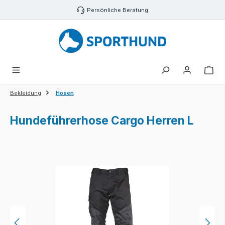
Zum Hauptinhalt springen
Persönliche Beratung
War
Bekleidung
Hosen
Hundeführerhose Cargo Herren L
Bildergalerie überspringen