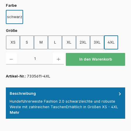
auswählen
Farbe
schwarz
auswählen
Größe
XS
S
M
L
XL
2XL
3XL
4XL
Produkt Anzahl: Gib den gewünschten Wert ein oder benutze die Schaltfläch
In den Warenkorb
Artikel-Nr.:
7335611-4XL
Beschreibung
Hundeführerweste Fashion 2.0 schwarzleichte und robuste
Weste mit zahlreichen TaschenErhältlich in Größen XS - 4XL
Mehr