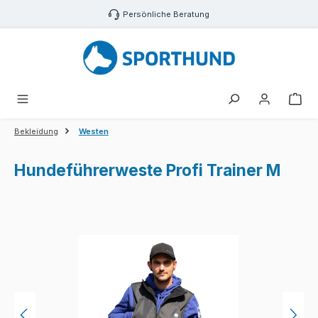
Zum Hauptinhalt springen
Persönliche Beratung
War
Bekleidung
Westen
Hundeführerweste Profi Trainer M
Bildergalerie überspringen