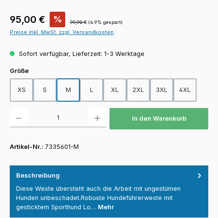
Verkaufspreis:
95,00 €
%
Regulärer Preis:
99,90 €
(4.9% gespart)
Preise inkl. MwSt. zzgl. Versandkosten
Sofort verfügbar, Lieferzeit: 1-3 Werktage
auswählen
Größe
XS
S
M
L
XL
2XL
3XL
4XL
Produkt Anzahl: Gib den gewünschten Wert ein oder benutze die Schaltfläch
In den Warenkorb
Artikel-Nr.:
7335601-M
Beschreibung
Diese Weste übersteht auch die Arbeit mit ungestümen
Hunden unbeschadet.Robuste Hundeführerweste mit
gesticktem Sporthund Lo…
Mehr