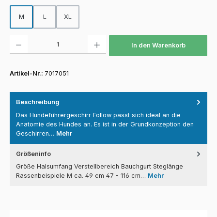
M
L
XL
Produkt Anzahl: Gib den gewünschten Wert ein oder benutze die Schaltfläch
In den Warenkorb
Artikel-Nr.:
7017051
Beschreibung
Das Hundeführergeschirr Follow passt sich ideal an die
Anatomie des Hundes an. Es ist in der Grundkonzeption den
Geschirren…
Mehr
Größeninfo
Größe Halsumfang Verstellbereich Bauchgurt Steglänge
Rassenbeispiele M ca. 49 cm 47 - 116 cm…
Mehr