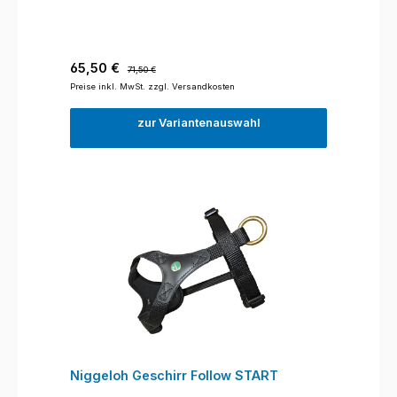
Verkaufspreis:
Regulärer Preis:
65,50 €
71,50 €
Preise inkl. MwSt. zzgl. Versandkosten
zur Variantenauswahl
Niggeloh Geschirr Follow START