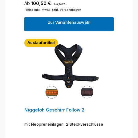
Verkaufspreis:
Regulärer Preis:
Ab
100,50 €
104,50 €
Preise inkl. MwSt. zzgl. Versandkosten
zur Variantenauswahl
Auslaufartikel
Niggeloh Geschirr Follow 2
mit Neopreneinlagen, 2 Steckverschlüsse