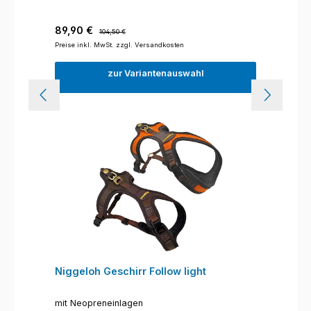
Verkaufspreis:
Regulärer Preis:
89,90 €
104,50 €
Preise inkl. MwSt. zzgl. Versandkosten
zur Variantenauswahl
Niggeloh Geschirr Follow light
mit Neopreneinlagen