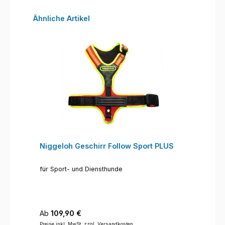
Produktgalerie überspringen
Ähnliche Artikel
Niggeloh Geschirr Follow Sport PLUS
für Sport- und Diensthunde
Regulärer Preis:
Ab
109,90 €
Preise inkl. MwSt. zzgl. Versandkosten