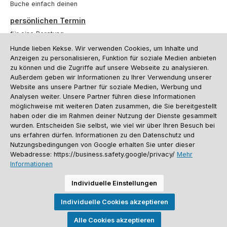
Buche einfach deinen
persönlichen Termin
für eine Beratung.
Hunde lieben Kekse. Wir verwenden Cookies, um Inhalte und
Oder über unser
Kontaktformular
.
Anzeigen zu personalisieren, Funktion für soziale Medien anbieten
zu können und die Zugriffe auf unsere Webseite zu analysieren.
Vertrag widerrufen
Außerdem geben wir Informationen zu Ihrer Verwendung unserer
Website ans unsere Partner für soziale Medien, Werbung und
Analysen weiter. Unsere Partner führen diese Informationen
möglichweise mit weiteren Daten zusammen, die Sie bereitgestellt
Kundenservice
haben oder die im Rahmen deiner Nutzung der Dienste gesammelt
Informationen
wurden. Entscheiden Sie selbst, wie viel wir über Ihren Besuch bei
uns erfahren dürfen. Informationen zu den Datenschutz und
Social Media und Kontakt
Nutzungsbedingungen von Google erhalten Sie unter dieser
Webadresse: https://business.safety.google/privacy/
Mehr
Informationen
Versandinformationen
Zahlungsarten
Vereinsrabatt
Kontakt
Batterieentsorgung
Warenrücksendung
Sporthund Katalog
Individuelle Einstellungen
Alle Preise inkl. gesetzl. Mehrwertsteuer zzgl.
Versandkosten
, wenn nicht
Individuelle Cookies akzeptieren
anders angegeben. Preise vor dem Login werden in Euro (DE) angezeigt.
Streichpreise = UVP-Preise. Abbildungen ähnlich. Änderungen
vorbehalten.
Alle Cookies akzeptieren
© 2026 Sporthund - Alle Rechte vorbehalten. Theme by
ThemeWare®