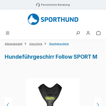
Zum Hauptinhalt springen
Persönliche Beratung
War
Alltagsbedarf
Geschirre
Sportgeschirre
Hundeführgeschirr Follow SPORT M
Bildergalerie überspringen