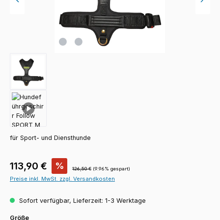
für Sport- und Diensthunde
Verkaufspreis:
113,90 €
%
Regulärer Preis:
126,50 €
(9.96% gespart)
Preise inkl. MwSt. zzgl. Versandkosten
Sofort verfügbar, Lieferzeit: 1-3 Werktage
auswählen
Größe