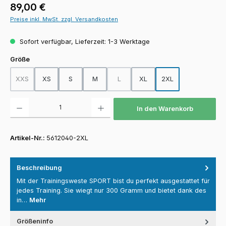
Regulärer Preis:
89,00 €
Preise inkl. MwSt. zzgl. Versandkosten
Sofort verfügbar, Lieferzeit: 1-3 Werktage
auswählen
Größe
XXS
XS
S
M
L
XL
2XL
(Diese Option ist zurzeit nicht verfügbar.)
(Diese Option ist zurzeit nicht verfügba
Produkt Anzahl: Gib den gewünschten Wert ein oder benutze die Schaltfläch
In den Warenkorb
Artikel-Nr.:
5612040-2XL
Beschreibung
Mit der Trainingsweste SPORT bist du perfekt ausgestattet für
jedes Training. Sie wiegt nur 300 Gramm und bietet dank des
in…
Mehr
Größeninfo