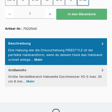
Produkt Anzahl: Gib den gewünschten Wert ein oder benutze die Schaltfläch
In den Warenkorb
Artikel-Nr.:
7022540
Beschreibung
Eine Halsung wie die Dressurhalsung FREESTYLE ist die
perfekte Halsbandform, wenn du deinem Hund das Halsband
schnell anlege…
Mehr
Größeninfo
Größe Verstellbereich Halsweite Durchmesser XS-S max. 30
cm 8 mm…
Mehr