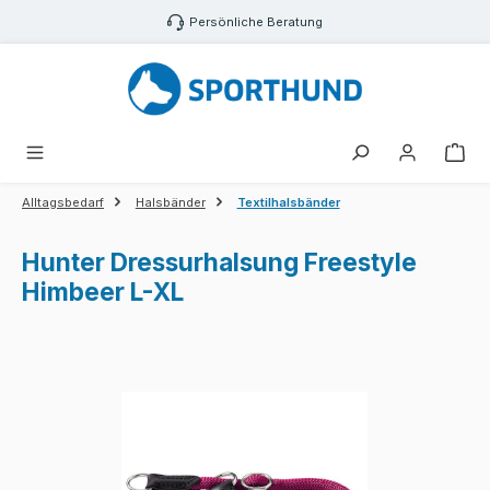
Zum Hauptinhalt springen
Persönliche Beratung
War
Alltagsbedarf
Halsbänder
Textilhalsbänder
Hunter Dressurhalsung Freestyle
Himbeer L-XL
Bildergalerie überspringen