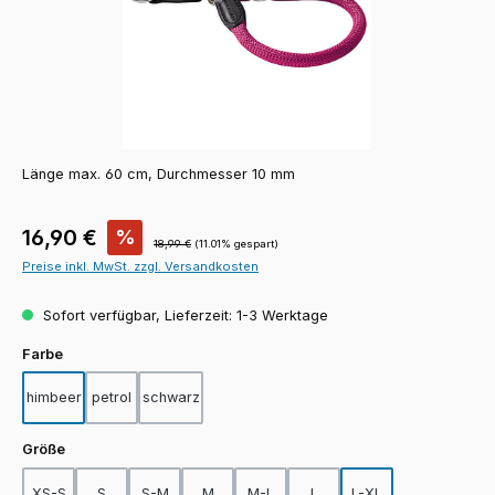
Länge max. 60 cm, Durchmesser 10 mm
Verkaufspreis:
16,90 €
%
Regulärer Preis:
18,99 €
(11.01% gespart)
Preise inkl. MwSt. zzgl. Versandkosten
Sofort verfügbar, Lieferzeit: 1-3 Werktage
auswählen
Farbe
himbeer
petrol
schwarz
auswählen
Größe
XS-S
S
S-M
M
M-L
L
L-XL