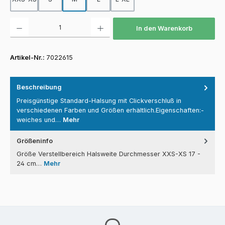
Produkt Anzahl: Gib den gewünschten Wert ein oder benutze die Schaltfläch
In den Warenkorb
Artikel-Nr.:
7022615
Beschreibung
Preisgünstige Standard-Halsung mit Clickverschluß in
verschiedenen Farben und Größen erhältlich.Eigenschaften:-
weiches und…
Mehr
Größeninfo
Größe Verstellbereich Halsweite Durchmesser XXS-XS 17 -
24 cm…
Mehr