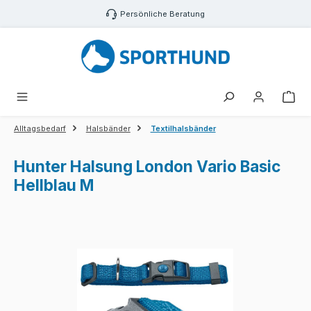
Zum Hauptinhalt springen
Persönliche Beratung
War
Alltagsbedarf
Halsbänder
Textilhalsbänder
Hunter Halsung London Vario Basic
Hellblau M
Bildergalerie überspringen