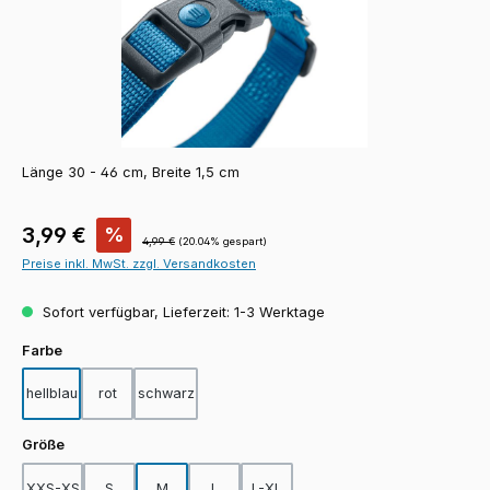
Länge 30 - 46 cm, Breite 1,5 cm
Verkaufspreis:
3,99 €
%
Regulärer Preis:
4,99 €
(20.04% gespart)
Preise inkl. MwSt. zzgl. Versandkosten
Sofort verfügbar, Lieferzeit: 1-3 Werktage
auswählen
Farbe
hellblau
rot
schwarz
auswählen
Größe
XXS-XS
S
M
L
L-XL