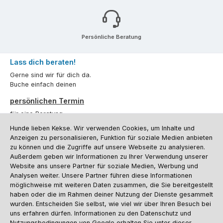
Persönliche Beratung
Lass dich beraten!
Gerne sind wir für dich da.
Buche einfach deinen
persönlichen Termin
für eine Beratung.
Hunde lieben Kekse. Wir verwenden Cookies, um Inhalte und
Oder über unser
Kontaktformular
.
Anzeigen zu personalisieren, Funktion für soziale Medien anbieten
zu können und die Zugriffe auf unsere Webseite zu analysieren.
Vertrag widerrufen
Außerdem geben wir Informationen zu Ihrer Verwendung unserer
Website ans unsere Partner für soziale Medien, Werbung und
Analysen weiter. Unsere Partner führen diese Informationen
möglichweise mit weiteren Daten zusammen, die Sie bereitgestellt
Kundenservice
haben oder die im Rahmen deiner Nutzung der Dienste gesammelt
Informationen
wurden. Entscheiden Sie selbst, wie viel wir über Ihren Besuch bei
uns erfahren dürfen. Informationen zu den Datenschutz und
Social Media und Kontakt
Nutzungsbedingungen von Google erhalten Sie unter dieser