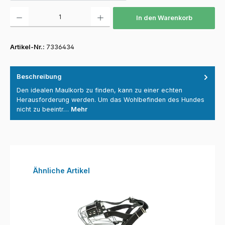
Produkt Anzahl: Gib den gewünschten Wert ein oder benutze die Schaltfläch
In den Warenkorb
Artikel-Nr.:
7336434
Beschreibung
Den idealen Maulkorb zu finden, kann zu einer echten
Herausforderung werden. Um das Wohlbefinden des Hundes
nicht zu beeintr…
Mehr
Produktgalerie überspringen
Ähnliche Artikel