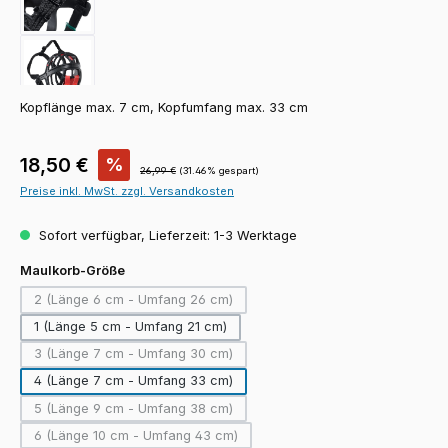
Kopflänge max. 7 cm, Kopfumfang max. 33 cm
Verkaufspreis:
18,50 €
%
Regulärer Preis:
26,99 €
(31.46% gespart)
Preise inkl. MwSt. zzgl. Versandkosten
Sofort verfügbar, Lieferzeit: 1-3 Werktage
auswählen
Maulkorb-Größe
2 (Länge 6 cm - Umfang 26 cm)
(Diese Option ist zurzeit nicht verfügbar.)
1 (Länge 5 cm - Umfang 21 cm)
3 (Länge 7 cm - Umfang 30 cm)
(Diese Option ist zurzeit nicht verfügbar.)
4 (Länge 7 cm - Umfang 33 cm)
5 (Länge 9 cm - Umfang 38 cm)
(Diese Option ist zurzeit nicht verfügbar.)
6 (Länge 10 cm - Umfang 43 cm)
(Diese Option ist zurzeit nicht verfügbar.)