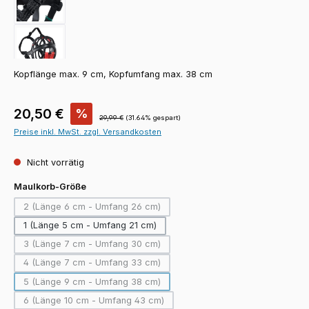
Kopflänge max. 9 cm, Kopfumfang max. 38 cm
Verkaufspreis:
20,50 €
%
Regulärer Preis:
29,99 €
(31.64% gespart)
Preise inkl. MwSt. zzgl. Versandkosten
Nicht vorrätig
auswählen
Maulkorb-Größe
2 (Länge 6 cm - Umfang 26 cm)
(Diese Option ist zurzeit nicht verfügbar.)
1 (Länge 5 cm - Umfang 21 cm)
3 (Länge 7 cm - Umfang 30 cm)
(Diese Option ist zurzeit nicht verfügbar.)
4 (Länge 7 cm - Umfang 33 cm)
(Diese Option ist zurzeit nicht verfügbar.)
5 (Länge 9 cm - Umfang 38 cm)
(Diese Option ist zurzeit nicht verfügbar.)
6 (Länge 10 cm - Umfang 43 cm)
(Diese Option ist zurzeit nicht verfügbar.)