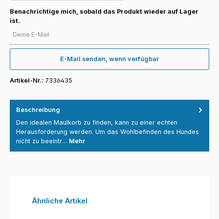
Benachrichtige mich, sobald das Produkt wieder auf Lager
ist.
Deine E-Mail
E-Mail senden, wenn verfügbar
Artikel-Nr.:
7336435
Beschreibung
Den idealen Maulkorb zu finden, kann zu einer echten
Herausforderung werden. Um das Wohlbefinden des Hundes
nicht zu beeintr…
Mehr
Produktgalerie überspringen
Ähnliche Artikel