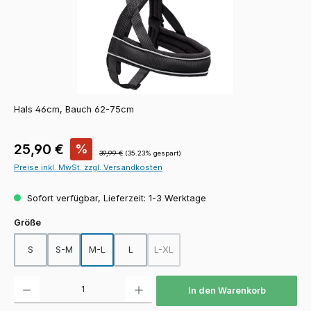
Hals 46cm, Bauch 62-75cm
Verkaufspreis:
25,90 €
%
Regulärer Preis:
39,99 €
(35.23% gespart)
Preise inkl. MwSt. zzgl. Versandkosten
Sofort verfügbar, Lieferzeit: 1-3 Werktage
auswählen
Größe
S
S-M
M-L
L
L-XL
(Diese Option ist zurzeit nicht verfügba
Produkt Anzahl: Gib den gewünschten Wert ein oder benutze die Schaltfläch
In den Warenkorb