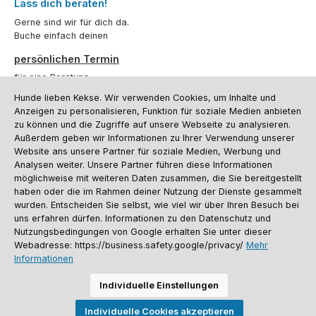
Lass dich beraten!
Gerne sind wir für dich da.
Buche einfach deinen
persönlichen Termin
für eine Beratung.
Hunde lieben Kekse. Wir verwenden Cookies, um Inhalte und
Oder über unser
Kontaktformular
.
Anzeigen zu personalisieren, Funktion für soziale Medien anbieten
zu können und die Zugriffe auf unsere Webseite zu analysieren.
Vertrag widerrufen
Außerdem geben wir Informationen zu Ihrer Verwendung unserer
Website ans unsere Partner für soziale Medien, Werbung und
Analysen weiter. Unsere Partner führen diese Informationen
möglichweise mit weiteren Daten zusammen, die Sie bereitgestellt
Kundenservice
haben oder die im Rahmen deiner Nutzung der Dienste gesammelt
Informationen
wurden. Entscheiden Sie selbst, wie viel wir über Ihren Besuch bei
uns erfahren dürfen. Informationen zu den Datenschutz und
Social Media und Kontakt
Nutzungsbedingungen von Google erhalten Sie unter dieser
Webadresse: https://business.safety.google/privacy/
Mehr
Informationen
Versandinformationen
Zahlungsarten
Vereinsrabatt
Kontakt
Batterieentsorgung
Warenrücksendung
Sporthund Katalog
Individuelle Einstellungen
Alle Preise inkl. gesetzl. Mehrwertsteuer zzgl.
Versandkosten
, wenn nicht
Individuelle Cookies akzeptieren
anders angegeben. Preise vor dem Login werden in Euro (DE) angezeigt.