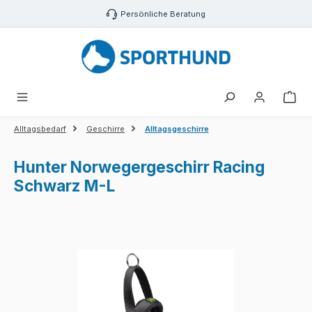
Zum Hauptinhalt springen
Persönliche Beratung
War
Alltagsbedarf
Geschirre
Alltagsgeschirre
Hunter Norwegergeschirr Racing
Schwarz M-L
Bildergalerie überspringen