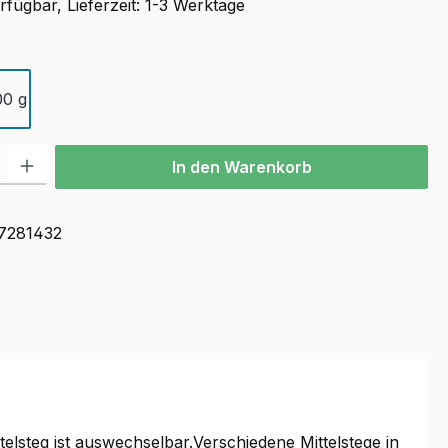
fügbar, Lieferzeit: 1-3 Werktage
swählen
00 g
l: Gib den gewünschten Wert ein oder benutze die Schaltflächen u
In den Warenkorb
7281432
lsteg ist auswechselbar.Verschiedene Mittelstege in