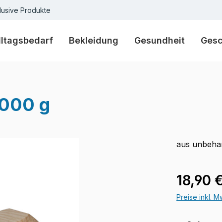
lusive Produkte
lltagsbedarf
Bekleidung
Gesundheit
Ges
1000 g
aus unbeha
Regulärer Pr
18,90 
Preise inkl. 