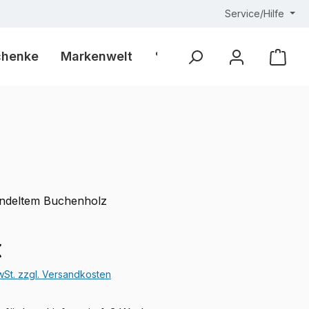
Service/Hilfe
chenke
Markenwelt
% Outlet %
Ware
ndeltem Buchenholz
eis:
€
MwSt. zzgl. Versandkosten