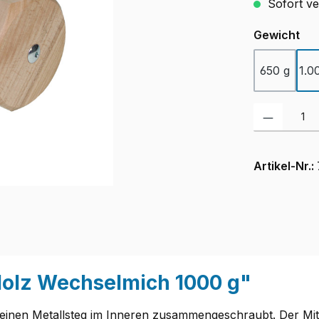
Sofort ver
au
Gewicht
650 g
1.0
Produkt Anzah
Artikel-Nr.:
Holz Wechselmich 1000 g"
einen Metallsteg im Inneren zusammengeschraubt. Der Mitte