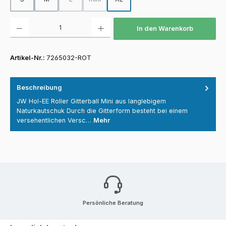
(Diese Option ist zurzeit nicht verfügbar.)
(Diese Option ist zurzeit nicht verfügbar.)
Produkt Anzahl: Gib den gewünschten Wert ein oder benutze die Schaltfläch
In den Warenkorb
Artikel-Nr.:
7265032-ROT
Beschreibung
JW Hol-EE Roller Gitterball Mini aus langlebigem
Naturkautschuk Durch die Gitterform besteht bei einem
versehentlichen Versc…
Mehr
Persönliche Beratung