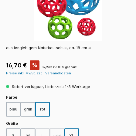
aus langlebigem Naturkautschuk, ca. 18 cm ø
Verkaufspreis:
16,70 €
%
Regulärer Preis:
19,90 €
(16.08% gespart)
Preise inkl. MwSt. zzgl. Versandkosten
Sofort verfügbar, Lieferzeit: 1-3 Werktage
auswählen
Farbe
blau
grün
rot
auswählen
Größe
S
M
L
mini
XL