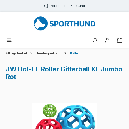
Zum Hauptinhalt springen
Persönliche Beratung
War
Alltagsbedarf
Hundespielzeug
Bälle
JW Hol-EE Roller Gitterball XL Jumbo
Rot
Bildergalerie überspringen