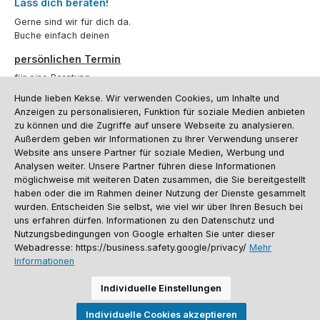
Lass dich beraten!
Gerne sind wir für dich da.
Buche einfach deinen
persönlichen Termin
für eine Beratung.
Hunde lieben Kekse. Wir verwenden Cookies, um Inhalte und
Oder über unser
Kontaktformular
.
Anzeigen zu personalisieren, Funktion für soziale Medien anbieten
zu können und die Zugriffe auf unsere Webseite zu analysieren.
Vertrag widerrufen
Außerdem geben wir Informationen zu Ihrer Verwendung unserer
Website ans unsere Partner für soziale Medien, Werbung und
Analysen weiter. Unsere Partner führen diese Informationen
möglichweise mit weiteren Daten zusammen, die Sie bereitgestellt
Kundenservice
haben oder die im Rahmen deiner Nutzung der Dienste gesammelt
Informationen
wurden. Entscheiden Sie selbst, wie viel wir über Ihren Besuch bei
uns erfahren dürfen. Informationen zu den Datenschutz und
Social Media und Kontakt
Nutzungsbedingungen von Google erhalten Sie unter dieser
Webadresse: https://business.safety.google/privacy/
Mehr
Informationen
Versandinformationen
Zahlungsarten
Vereinsrabatt
Kontakt
Batterieentsorgung
Warenrücksendung
Sporthund Katalog
Individuelle Einstellungen
Alle Preise inkl. gesetzl. Mehrwertsteuer zzgl.
Versandkosten
, wenn nicht
Individuelle Cookies akzeptieren
anders angegeben. Preise vor dem Login werden in Euro (DE) angezeigt.