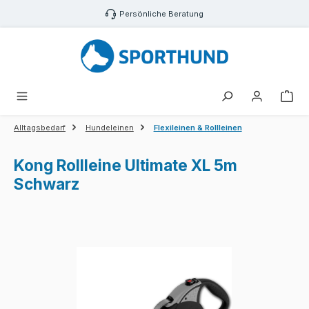
Zum Hauptinhalt springen
Persönliche Beratung
War
Alltagsbedarf
Hundeleinen
Flexileinen & Rollleinen
Kong Rollleine Ultimate XL 5m
Schwarz
Bildergalerie überspringen