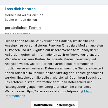
Lass dich beraten!
Gerne sind wir für dich da.
Buche einfach deinen
persönlichen Termin
für eine Beratung.
Hunde lieben Kekse. Wir verwenden Cookies, um Inhalte und
Oder über unser
Kontaktformular
.
Anzeigen zu personalisieren, Funktion für soziale Medien anbieten
zu können und die Zugriffe auf unsere Webseite zu analysieren.
Vertrag widerrufen
Außerdem geben wir Informationen zu Ihrer Verwendung unserer
Website ans unsere Partner für soziale Medien, Werbung und
Analysen weiter. Unsere Partner führen diese Informationen
möglichweise mit weiteren Daten zusammen, die Sie bereitgestellt
Kundenservice
haben oder die im Rahmen deiner Nutzung der Dienste gesammelt
Informationen
wurden. Entscheiden Sie selbst, wie viel wir über Ihren Besuch bei
uns erfahren dürfen. Informationen zu den Datenschutz und
Social Media und Kontakt
Nutzungsbedingungen von Google erhalten Sie unter dieser
Webadresse: https://business.safety.google/privacy/
Mehr
Informationen
Versandinformationen
Zahlungsarten
Vereinsrabatt
Kontakt
Batterieentsorgung
Warenrücksendung
Sporthund Katalog
Individuelle Einstellungen