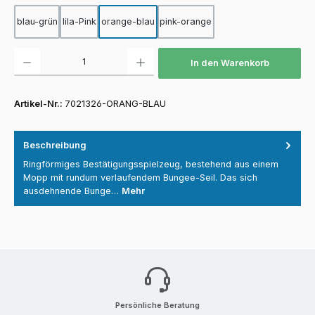
blau-grün
lila-Pink
orange-blau
pink-orange
Produkt Anzahl: Gib den gewünschten Wert ein oder benutze die Schaltfläch
In den Warenkorb
Artikel-Nr.:
7021326-ORANG-BLAU
Beschreibung
Ringförmiges Bestätigungsspielzeug, bestehend aus einem
Mopp mit rundum verlaufendem Bungee-Seil. Das sich
ausdehnende Bunge…
Mehr
Persönliche Beratung