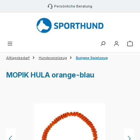
Zum Hauptinhalt springen
Persönliche Beratung
War
Alltagsbedarf
Hundespielzeug
Bungee Spielzeug
MOPIK HULA orange-blau
Bildergalerie überspringen