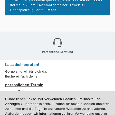
Schwimmfähiges Beutespielzeug, entwickelt von Prof. Ekart
Lind.Maße:20 cm / 42 cmAllgemeiner Hinweis zu
Hundespielzeug:Achte…
Mehr
Persönliche Beratung
Lass dich beraten!
Gerne sind wir für dich da.
Buche einfach deinen
persönlichen Termin
für eine Beratung.
Hunde lieben Kekse. Wir verwenden Cookies, um Inhalte und
Oder über unser
Kontaktformular
.
Anzeigen zu personalisieren, Funktion für soziale Medien anbieten
zu können und die Zugriffe auf unsere Webseite zu analysieren.
Vertrag widerrufen
Außerdem geben wir Informationen zu Ihrer Verwendung unserer