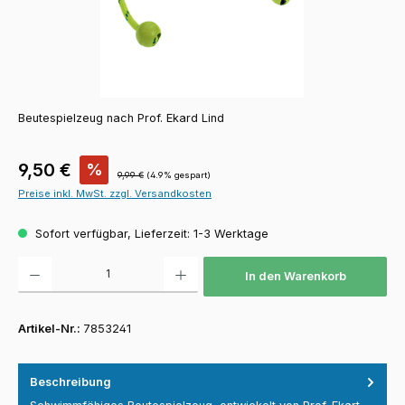
Beutespielzeug nach Prof. Ekard Lind
Verkaufspreis:
9,50 €
%
Regulärer Preis:
9,99 €
(4.9% gespart)
Preise inkl. MwSt. zzgl. Versandkosten
Sofort verfügbar, Lieferzeit: 1-3 Werktage
Produkt Anzahl: Gib den gewünschten Wert ein oder benutze die Schaltfläch
In den Warenkorb
Artikel-Nr.:
7853241
Beschreibung