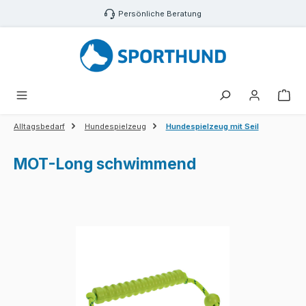
Zum Hauptinhalt springen
Persönliche Beratung
War
Alltagsbedarf
Hundespielzeug
Hundespielzeug mit Seil
MOT-Long schwimmend
Bildergalerie überspringen