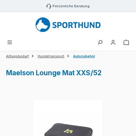
Zum Hauptinhalt springen
Persönliche Beratung
War
Alltagsbedarf
Hundetransport
Autozubehör
Maelson Lounge Mat XXS/52
Bildergalerie überspringen