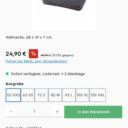
Anthracite, 48 x 31 x 7 cm
Verkaufspreis:
24,90 €
%
Regulärer Preis:
39,99 €
(37.73% gespart)
Preise inkl. MwSt. zzgl. Versandkosten
Sofort verfügbar, Lieferzeit: 1-3 Werktage
auswählen
Boxgröße
52 XXS
62 XS
72 S
82 M
92 L
105 XL
120 XXL
Produkt Anzahl: Gib den gewünschten Wert ein oder benutze die Schaltfläch
In den Warenkorb