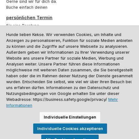
Gerne sind wir für dich da.
Buche einfach deinen
persönlichen Termin
für eine Beratung.
Hunde lieben Kekse. Wir verwenden Cookies, um Inhalte und
Oder über unser
Kontaktformular
.
Anzeigen zu personalisieren, Funktion für soziale Medien anbieten
zu können und die Zugriffe auf unsere Webseite zu analysieren.
Vertrag widerrufen
Außerdem geben wir Informationen zu Ihrer Verwendung unserer
Website ans unsere Partner für soziale Medien, Werbung und
Analysen weiter. Unsere Partner führen diese Informationen
möglichweise mit weiteren Daten zusammen, die Sie bereitgestellt
Kundenservice
haben oder die im Rahmen deiner Nutzung der Dienste gesammelt
Informationen
wurden. Entscheiden Sie selbst, wie viel wir über Ihren Besuch bei
uns erfahren dürfen. Informationen zu den Datenschutz und
Social Media und Kontakt
Nutzungsbedingungen von Google erhalten Sie unter dieser
Webadresse: https://business.safety.google/privacy/
Mehr
Informationen
Versandinformationen
Zahlungsarten
Vereinsrabatt
Kontakt
Batterieentsorgung
Warenrücksendung
Sporthund Katalog
Individuelle Einstellungen
Alle Preise inkl. gesetzl. Mehrwertsteuer zzgl.
Versandkosten
, wenn nicht
Individuelle Cookies akzeptieren
anders angegeben. Preise vor dem Login werden in Euro (DE) angezeigt.
Streichpreise = UVP-Preise. Abbildungen ähnlich. Änderungen
vorbehalten.