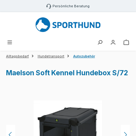
Zum Hauptinhalt springen
Persönliche Beratung
War
Alltagsbedarf
Hundetransport
Autozubehör
Maelson Soft Kennel Hundebox S/72
Bildergalerie überspringen