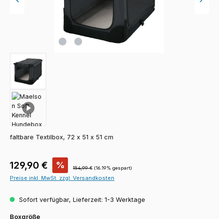
faltbare Textilbox, 72 x 51 x 51 cm
Verkaufspreis:
129,90 €
%
Regulärer Preis:
154,99 €
(16.19% gespart)
Preise inkl. MwSt. zzgl. Versandkosten
Sofort verfügbar, Lieferzeit: 1-3 Werktage
auswählen
Boxgröße