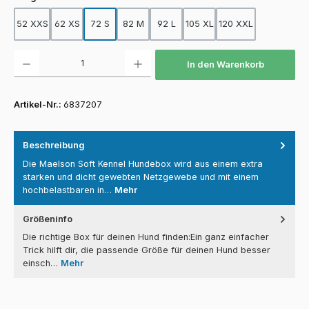
52 XXS
62 XS
72 S
82 M
92 L
105 XL
120 XXL
Produkt Anzahl: Gib den gewünschten Wert ein oder benutze die Schaltfläch
In den Warenkorb
Artikel-Nr.:
6837207
Beschreibung
Die Maelson Soft Kennel Hundebox wird aus einem extra
starken und dicht gewebten Netzgewebe und mit einem
hochbelastbaren in…
Mehr
Größeninfo
Die richtige Box für deinen Hund finden:Ein ganz einfacher
Trick hilft dir, die passende Größe für deinen Hund besser
einsch…
Mehr