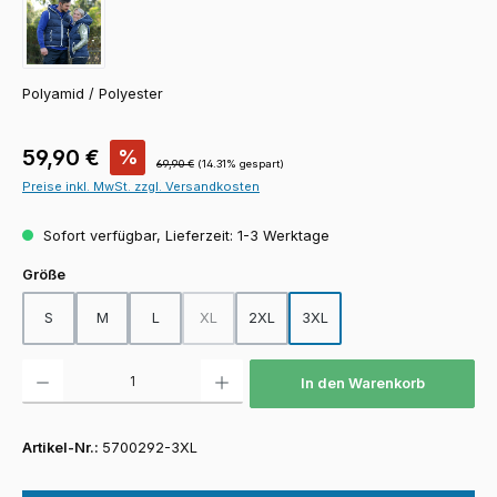
Polyamid / Polyester
Verkaufspreis:
59,90 €
%
Regulärer Preis:
69,90 €
(14.31% gespart)
Preise inkl. MwSt. zzgl. Versandkosten
Sofort verfügbar, Lieferzeit: 1-3 Werktage
auswählen
Größe
S
M
L
XL
2XL
3XL
(Diese Option ist zurzeit nicht verfügbar.)
Produkt Anzahl: Gib den gewünschten Wert ein oder benutze die Schaltfläch
In den Warenkorb
Artikel-Nr.:
5700292-3XL