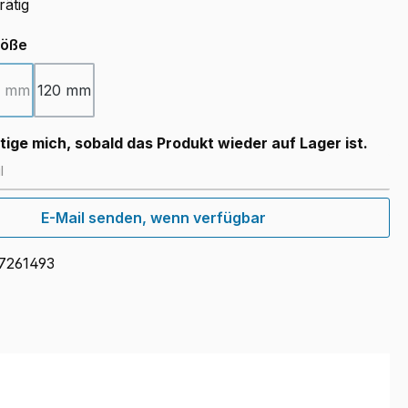
rätig
auswählen
röße
0 mm
120 mm
(Diese Option ist zurzeit nicht verfügbar.)
ige mich, sobald das Produkt wieder auf Lager ist.
E-Mail senden, wenn verfügbar
7261493