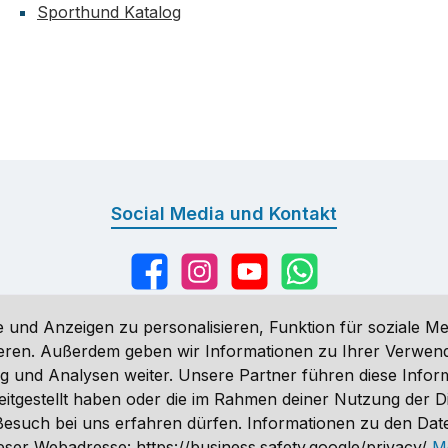
Sporthund Katalog
Social Media und Kontakt
Facebook
Instagram
YouTube
WhatsApp
 und Anzeigen zu personalisieren, Funktion für soziale Me
sieren. Außerdem geben wir Informationen zu Ihrer Verwe
g und Analysen weiter. Unsere Partner führen diese Infor
n
, wenn nicht anders angegeben. Preise vor dem Login werden in Eu
eitgestellt haben oder die im Rahmen deiner Nutzung der 
ähnlich. Änderungen vorbehalten.
n Besuch bei uns erfahren dürfen. Informationen zu den Da
 2026 Sporthund - Alle Rechte vorbehalten. Theme by
ThemeWare
ser Webadresse: https://business.safety.google/privacy/
M