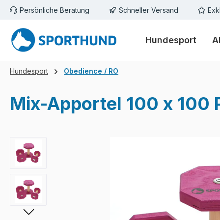
Persönliche Beratung
Schneller Versand
Exk
m Hauptinhalt springen
Zur Suche springen
Zur Hauptnavigation springen
Hundesport
A
Hundesport
Obedience / RO
Mix-Apportel 100 x 100 
Bildergalerie überspringen