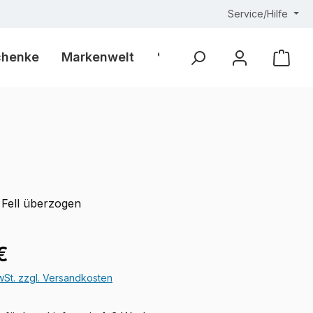
Service/Hilfe
chenke
Markenwelt
% Outlet %
Ware
it Fell überzogen
eis:
€
MwSt. zzgl. Versandkosten