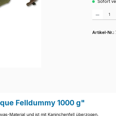
Sofort ver
Produkt Anzah
Artikel-Nr.:
ique Felldummy 1000 g"
as-Material und ist mit Kaninchenfell überzogen.