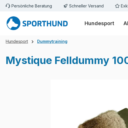
Persönliche Beratung
Schneller Versand
Exk
m Hauptinhalt springen
Zur Suche springen
Zur Hauptnavigation springen
Hundesport
A
Hundesport
Dummytraining
Mystique Felldummy 10
Bildergalerie überspringen