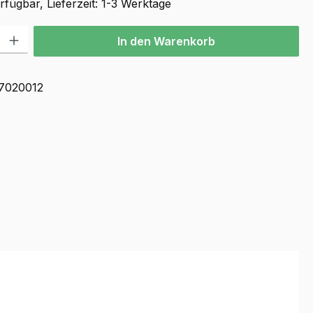
fügbar, Lieferzeit: 1-3 Werktage
l: Gib den gewünschten Wert ein oder benutze die Schaltflächen u
In den Warenkorb
7020012