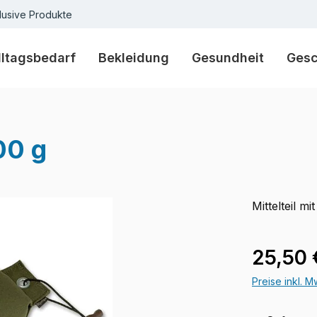
lusive Produkte
lltagsbedarf
Bekleidung
Gesundheit
Ges
00 g
Mittelteil m
Regulärer Pr
25,50 
Preise inkl. 